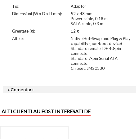
Tip:
Adaptor
Dimensiuni (W x D x H mm):
52 x 48 mm
Power cable, 0.18 m
SATA cable, 0.3 m
Greutate (g):
12 g
Altele:
Native Hot-Swap and Plug & Play
capability (non-boot device)
Standard female IDE 40-pin
connector
Standard 7-pin Serial ATA
connector
Chipset: JM20330
» Comentarii
ALTI CLIENTI AU FOST INTERESATI DE