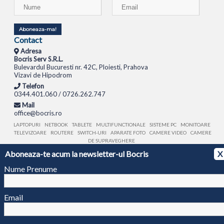
Aboneaza-ma!
Contact
Adresa
Bocris Serv S.R.L.
Bulevardul Bucuresti nr. 42C, Ploiesti, Prahova
Vizavi de Hipodrom
Telefon
0344.401.060 / 0726.262.747
Mail
office@bocris.ro
LAPTOPURI
NETBOOK
TABLETE
MULTIFUNCTIONALE
SISTEME PC
MONITOARE
TELEVIZOARE
ROUTERE
SWITCH-URI
APARATE FOTO
CAMERE VIDEO
CAMERE
DE SUPRAVEGHERE
Aboneaza-te acum la newsletter-ul Bocris
X
© 1994 - 2026 BOCRIS SERV S.R.L. | CUI: RO6260085, REG. COM.: J29/2413/1994
ANPC
Nume Prenume
Email