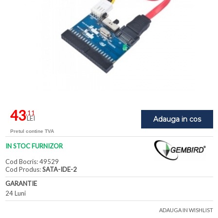
43
,11
LEI
Adauga in cos
Pretul contine TVA
IN STOC FURNIZOR
Cod Bocris: 49529
Cod Produs:
SATA-IDE-2
GARANTIE
24 Luni
ADAUGA IN WISHLIST