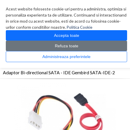
Contul meu
Creare cont
Wish List (0)
Contact
Acest website foloseste cookie-uri pentru a administra, optimiza si
personaliza experienta ta de utilizare. Continuand si interactionand
in orice mod cu acest website, esti de acord cu folosirea cookie-
urilor conform conditiilor noastre.
Politica Cookie
Accepta toate
Refuza toate
CATALOG PRODUSE
0 produs(e)
Administreaza preferintele
>
>
>
Prima Pagina
Periferice
Adaptoare/Conectica
Adaptor Bi-directional SATA - IDE
Gembird SATA-IDE-2
Adaptor Bi-directional SATA - IDE Gembird SATA-IDE-2