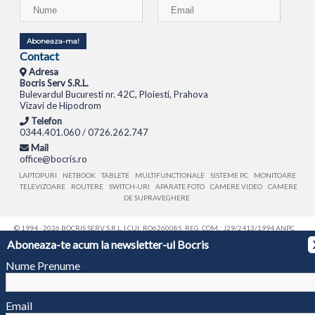
Aboneaza-ma!
Contact
Adresa
Bocris Serv S.R.L.
Bulevardul Bucuresti nr. 42C, Ploiesti, Prahova
Vizavi de Hipodrom
Telefon
0344.401.060 / 0726.262.747
Mail
office@bocris.ro
LAPTOPURI
NETBOOK
TABLETE
MULTIFUNCTIONALE
SISTEME PC
MONITOARE
TELEVIZOARE
ROUTERE
SWITCH-URI
APARATE FOTO
CAMERE VIDEO
CAMERE
DE SUPRAVEGHERE
© 1994 - 2026 BOCRIS SERV S.R.L. | CUI: RO6260085, REG. COM.: J29/2413/1994
ANPC
Aboneaza-te acum la newsletter-ul Bocris
Nume Prenume
Email