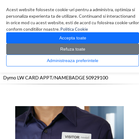
Contul meu
Creare cont
Wish List (0)
Contact
Acest website foloseste cookie-uri pentru a administra, optimiza si
personaliza experienta ta de utilizare. Continuand si interactionand
in orice mod cu acest website, esti de acord cu folosirea cookie-urilor
conform conditiilor noastre.
Politica Cookie
Accepta toate
Refuza toate
CATALOG PRODUSE
0 produs(e)
Administreaza preferintele
>
>
>
Prima Pagina
Imprimante
Accesorii Imprimante
Dymo LW CARD
APPT/NAMEBADGE S0929100
Dymo LW CARD APPT/NAMEBADGE S0929100