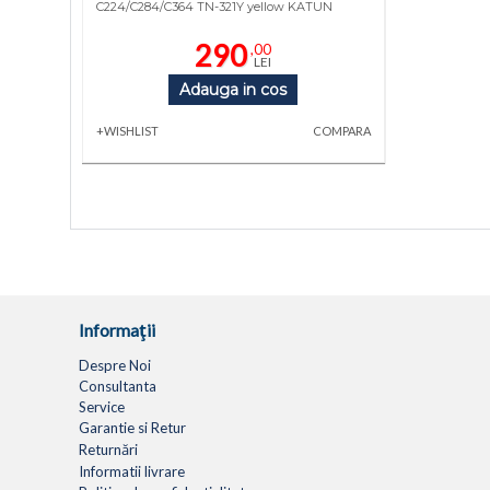
C224/C284/C364 TN-321Y yellow KATUN
290
,00
LEI
Adauga in cos
+WISHLIST
COMPARA
Informaţii
Despre Noi
Consultanta
Service
Garantie si Retur
Returnări
Informatii livrare