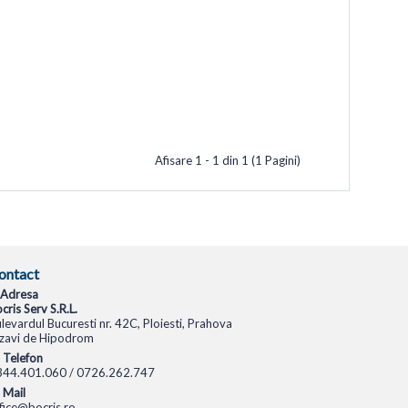
Afisare 1 - 1 din 1 (1 Pagini)
ontact
Adresa
cris Serv S.R.L.
levardul Bucuresti nr. 42C, Ploiesti, Prahova
zavi de Hipodrom
Telefon
344.401.060 / 0726.262.747
Mail
fice@bocris.ro