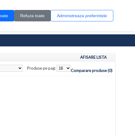
Contul meu
Creare cont
Wish List (0)
Contact
toate
Refuza toate
Administreaza preferintele
0 produs(e)
AFISARE LISTA
Produse pe pag:
Comparare produse (0)