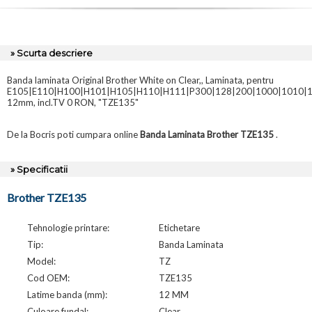
» Scurta descriere
Banda laminata Original Brother White on Clear,, Laminata, pentru
E105|E110|H100|H101|H105|H110|H111|P300|128|200|1000|1010|1
12mm, incl.TV 0 RON, "TZE135"
De la Bocris poti cumpara online
Banda Laminata Brother TZE135
.
» Specificatii
Brother TZE135
Tehnologie printare:
Etichetare
Tip:
Banda Laminata
Model:
TZ
Cod OEM:
TZE135
Latime banda (mm):
12 MM
Culoare fundal:
Clear