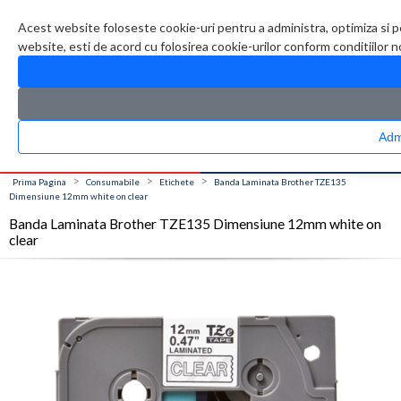
Contul meu
Creare cont
Wish List (0)
Contact
Acest website foloseste cookie-uri pentru a administra, optimiza si p
website, esti de acord cu folosirea cookie-urilor conform conditiilor 
CATALOG PRODUSE
0 produs(e)
>
>
>
Prima Pagina
Consumabile
Etichete
Banda Laminata Brother TZE135
Dimensiune 12mm white on clear
Banda Laminata Brother TZE135 Dimensiune 12mm white on
clear