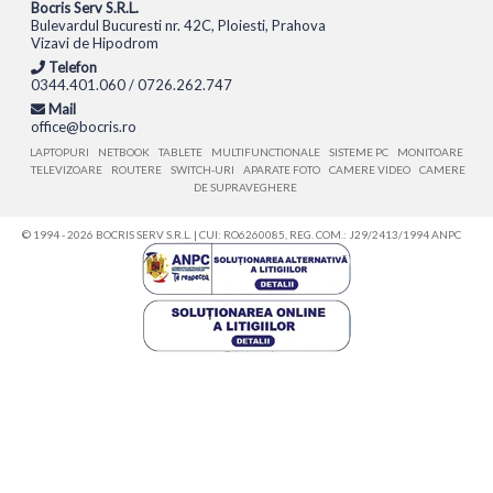
Bocris Serv S.R.L.
Bulevardul Bucuresti nr. 42C, Ploiesti, Prahova
Vizavi de Hipodrom
Telefon
0344.401.060 / 0726.262.747
Mail
office@bocris.ro
LAPTOPURI
NETBOOK
TABLETE
MULTIFUNCTIONALE
SISTEME PC
MONITOARE
TELEVIZOARE
ROUTERE
SWITCH-URI
APARATE FOTO
CAMERE VIDEO
CAMERE
DE SUPRAVEGHERE
© 1994 - 2026 BOCRIS SERV S.R.L. | CUI: RO6260085, REG. COM.: J29/2413/1994
ANPC