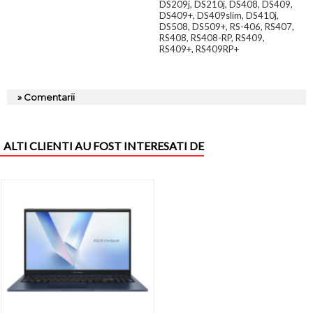
DS209j, DS210j, DS408, DS409,
DS409+, DS409slim, DS410j,
DS508, DS509+, RS-406, RS407,
RS408, RS408-RP, RS409,
RS409+, RS409RP+
» Comentarii
ALTI CLIENTI AU FOST INTERESATI DE