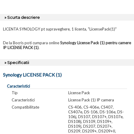
» Scurta descriere
LICENTA SYNOLOGY pt supraveghere, 1 licenta, "LicensePack(1)"
De la Bocris poti cumpara online
Synology License Pack (1) pentru camere
IP LICENSE PACK (1)
.
» Specificatii
Synology LICENSE PACK (1)
Caracteristici
Tip
License Pack
Caracteristici
License Pack (1) IP camera
Compatibilitate
CS-406, CS-406e, CS407,
CS407e, DS-106, DS-106e, DS-
106j, DS107, DS107+, DS107e,
DS108j, DS109, DS109+,
DS109j, DS207, DS207+,
DS209, DS209+, DS209+II,