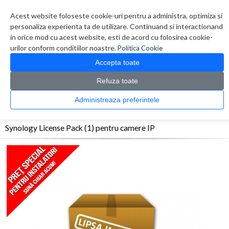
Contul meu
Creare cont
Wish List (0)
Contact
Acest website foloseste cookie-uri pentru a administra, optimiza si
personaliza experienta ta de utilizare. Continuand si interactionand
in orice mod cu acest website, esti de acord cu folosirea cookie-
urilor conform conditiilor noastre.
Politica Cookie
Accepta toate
Refuza toate
CATALOG PRODUSE
0 produs(e)
Administreaza preferintele
>
>
>
Prima Pagina
Sisteme de supraveghere
Accesorii sisteme de supraveghere
Synology License Pack (1) pentru camere IP
Synology License Pack (1) pentru camere IP