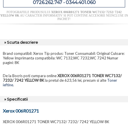
0726.262.747 • 0344.401.060
FOTOGRAFIILE PRODUSULUI
XEROX 006R01271 TONER WC7132/ 7232/ 7242
YELLOW 8K
AU CARACTER INFORMATIV SI POT CONTINE ACCESORII NEINCLUSE IN
PACHET!
» Scurta descriere
Brand compatibil: Xerox Tip produs: Toner Consumabil: Original Culoare:
Yellow Imprimanta compatibila: WC 7132,WC 7232,WC 7242 Numar
pagini: 8K
De la Bocris poti cumpara online
XEROX 006R01271 TONER WC7132/
7232/ 7242 YELLOW 8K
la pretul de 623,56 lei, precum si alte
Toner
ieftine
.
» Specificatii
Xerox 006R01271
XEROX 006R01271 TONER WC7132/ 7232/ 7242 YELLOW 8K