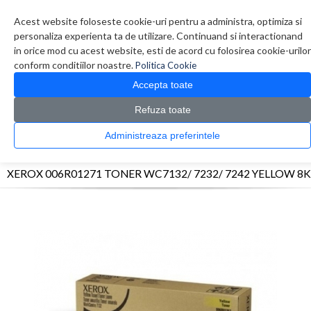
Contul meu
Creare cont
Wish List (0)
Contact
Acest website foloseste cookie-uri pentru a administra, optimiza si
personaliza experienta ta de utilizare. Continuand si interactionand
in orice mod cu acest website, esti de acord cu folosirea cookie-urilor
conform conditiilor noastre.
Politica Cookie
Accepta toate
Refuza toate
CATALOG PRODUSE
0 produs(e)
Administreaza preferintele
>
>
>
Prima Pagina
Consumabile originale
Toner
XEROX 006R01271 TONER WC7132/
7232/ 7242 YELLOW 8K
XEROX 006R01271 TONER WC7132/ 7232/ 7242 YELLOW 8K