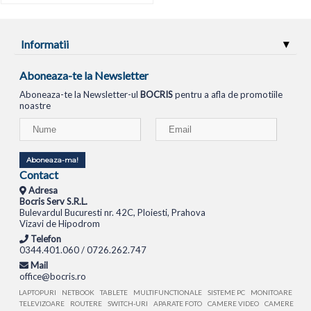
Informatii
Aboneaza-te la Newsletter
Aboneaza-te la Newsletter-ul
BOCRIS
pentru a afla de promotiile
noastre
Aboneaza-ma!
Contact
Adresa
Bocris Serv S.R.L.
Bulevardul Bucuresti nr. 42C, Ploiesti, Prahova
Vizavi de Hipodrom
Telefon
0344.401.060 / 0726.262.747
Mail
office@bocris.ro
LAPTOPURI
NETBOOK
TABLETE
MULTIFUNCTIONALE
SISTEME PC
MONITOARE
TELEVIZOARE
ROUTERE
SWITCH-URI
APARATE FOTO
CAMERE VIDEO
CAMERE