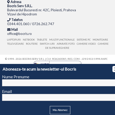
Adresa
Bocris Serv S.R.L.
Bulevardul Bucuresti nr. 42C, Ploiesti, Prahova
Vizavi de Hipodrom
Telefon
0344.401.060 / 0726.262.747
Mail
office@bocris.ro
LAPTOPURI
NETBOOK
TABLETE
MULTIFUNCTIONALE
SISTEME PC
MONITOARE
TELEVIZOARE
ROUTERE
SWITCH-URI
APARATE FOTO
CAMERE VIDEO
CAMERE
DE SUPRAVEGHERE
© 1994 - 2026 BOCRIS SERV S.R.L. | CUI: RO6260085, REG. COM.: J29/2413/1994
ANPC
Aboneaza-te acum la newsletter-ul Bocris
Nume Prenume
Email
Ma Abonez