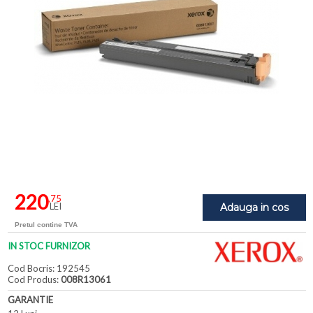
220
,75
LEI
Adauga in cos
Pretul contine TVA
IN STOC FURNIZOR
Cod Bocris: 192545
Cod Produs:
008R13061
GARANTIE