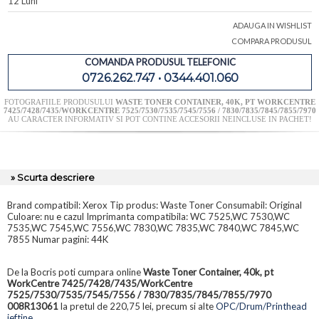
12 Luni
ADAUGA IN WISHLIST
COMPARA PRODUSUL
COMANDA PRODUSUL TELEFONIC
0726.262.747 • 0344.401.060
FOTOGRAFIILE PRODUSULUI
WASTE TONER CONTAINER, 40K, PT WORKCENTRE
7425/7428/7435/WORKCENTRE 7525/7530/7535/7545/7556 / 7830/7835/7845/7855/7970
AU CARACTER INFORMATIV SI POT CONTINE ACCESORII NEINCLUSE IN PACHET!
» Scurta descriere
Brand compatibil: Xerox Tip produs: Waste Toner Consumabil: Original
Culoare: nu e cazul Imprimanta compatibila: WC 7525,WC 7530,WC
7535,WC 7545,WC 7556,WC 7830,WC 7835,WC 7840,WC 7845,WC
7855 Numar pagini: 44K
De la Bocris poti cumpara online
Waste Toner Container, 40k, pt
WorkCentre 7425/7428/7435/WorkCentre
7525/7530/7535/7545/7556 / 7830/7835/7845/7855/7970
008R13061
la pretul de 220,75 lei, precum si alte
OPC/Drum/Printhead
ieftine
.