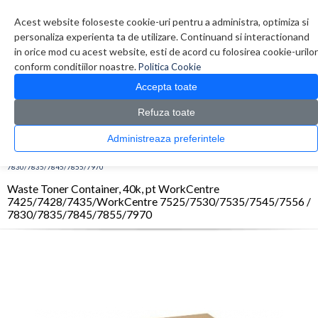
Contul meu
Creare cont
Wish List (0)
Contact
Acest website foloseste cookie-uri pentru a administra, optimiza si
personaliza experienta ta de utilizare. Continuand si interactionand
in orice mod cu acest website, esti de acord cu folosirea cookie-urilor
conform conditiilor noastre.
Politica Cookie
Accepta toate
Refuza toate
CATALOG PRODUSE
0 produs(e)
Administreaza preferintele
>
>
>
Prima Pagina
Consumabile originale
OPC/Drum/Printhead
Waste Toner
Container, 40k, pt WorkCentre 7425/7428/7435/WorkCentre 7525/7530/7535/7545/7556 /
7830/7835/7845/7855/7970
Waste Toner Container, 40k, pt WorkCentre
7425/7428/7435/WorkCentre 7525/7530/7535/7545/7556 /
7830/7835/7845/7855/7970