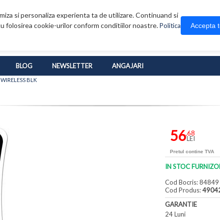
iza si personaliza experienta ta de utilizare. Continuand si
u folosirea cookie-urilor conform conditiilor noastre.
Accepta 
Politica
BLOG
NEWSLETTER
ANGAJARI
WIRELESS BLK
56
,68
LEI
Pretul contine TVA
IN STOC FURNIZO
Cod Bocris: 84849
Cod Produs:
4904
GARANTIE
24 Luni