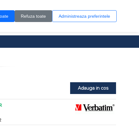
Contul meu
Creare cont
Wish List (0)
Contact
toate
Refuza toate
Administreaza preferintele
0 produs(e)
Adauga in cos
R
2