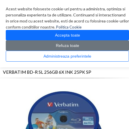
Contul meu
Creare cont
Wish List (0)
Contact
Acest website foloseste cookie-uri pentru a administra, optimiza si
personaliza experienta ta de utilizare. Continuand si interactionand
in orice mod cu acest website, esti de acord cu folosirea cookie-urilor
conform conditiilor noastre.
Politica Cookie
Accepta toate
Refuza toate
CATALOG PRODUSE
0 produs(e)
Administreaza preferintele
>
>
>
Prima Pagina
Diverse
Consumabile optice
VERBATIM BD-R SL 256GB 6X INK
25PK SP
VERBATIM BD-R SL 256GB 6X INK 25PK SP