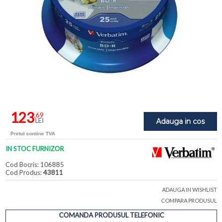
123
,69
LEI
Adauga in cos
Pretul contine TVA
IN STOC FURNIZOR
Cod Bocris: 106885
Cod Produs:
43811
ADAUGA IN WISHLIST
COMPARA PRODUSUL
COMANDA PRODUSUL TELEFONIC