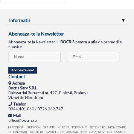
Informatii
Aboneaza-te la Newsletter
Aboneaza-te la Newsletter-ul
BOCRIS
pentru a afla de promotiile
noastre
Aboneaza-ma!
Contact
Adresa
Bocris Serv S.R.L.
Bulevardul Bucuresti nr. 42C, Ploiesti, Prahova
Vizavi de Hipodrom
Telefon
0344.401.060 / 0726.262.747
Mail
office@bocris.ro
LAPTOPURI
NETBOOK
TABLETE
MULTIFUNCTIONALE
SISTEME PC
MONITOARE
TELEVIZOARE
ROUTERE
SWITCH-URI
APARATE FOTO
CAMERE VIDEO
CAMERE