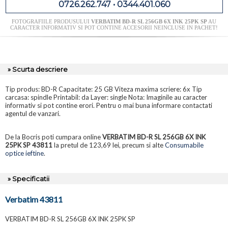
0726.262.747 • 0344.401.060
FOTOGRAFIILE PRODUSULUI
VERBATIM BD-R SL 256GB 6X INK 25PK SP
AU
CARACTER INFORMATIV SI POT CONTINE ACCESORII NEINCLUSE IN PACHET!
» Scurta descriere
Tip produs: BD-R Capacitate: 25 GB Viteza maxima scriere: 6x Tip
carcasa: spindle Printabil: da Layer: single Nota: Imaginile au caracter
informativ si pot contine erori. Pentru o mai buna informare contactati
agentul de vanzari.
De la Bocris poti cumpara online
VERBATIM BD-R SL 256GB 6X INK
25PK SP 43811
la pretul de 123,69 lei, precum si alte
Consumabile
optice ieftine
.
» Specificatii
Verbatim 43811
VERBATIM BD-R SL 256GB 6X INK 25PK SP