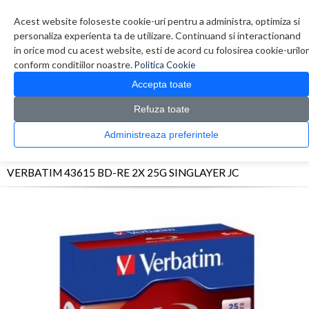
Contul meu
Creare cont
Wish List (0)
Contact
Acest website foloseste cookie-uri pentru a administra, optimiza si
personaliza experienta ta de utilizare. Continuand si interactionand
in orice mod cu acest website, esti de acord cu folosirea cookie-urilor
conform conditiilor noastre.
Politica Cookie
Accepta toate
Refuza toate
CATALOG PRODUSE
0 produs(e)
Administreaza preferintele
>
>
>
Prima Pagina
Diverse
Consumabile optice
VERBATIM 43615 BD-RE 2X 25G
SINGLAYER JC
VERBATIM 43615 BD-RE 2X 25G SINGLAYER JC