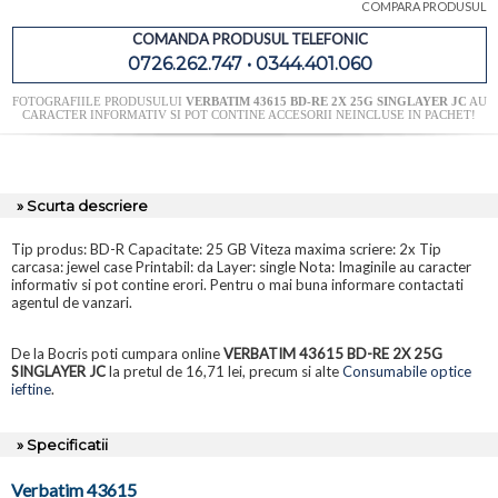
COMPARA PRODUSUL
COMANDA PRODUSUL TELEFONIC
0726.262.747 • 0344.401.060
FOTOGRAFIILE PRODUSULUI
VERBATIM 43615 BD-RE 2X 25G SINGLAYER JC
AU
CARACTER INFORMATIV SI POT CONTINE ACCESORII NEINCLUSE IN PACHET!
» Scurta descriere
Tip produs: BD-R Capacitate: 25 GB Viteza maxima scriere: 2x Tip
carcasa: jewel case Printabil: da Layer: single Nota: Imaginile au caracter
informativ si pot contine erori. Pentru o mai buna informare contactati
agentul de vanzari.
De la Bocris poti cumpara online
VERBATIM 43615 BD-RE 2X 25G
SINGLAYER JC
la pretul de 16,71 lei, precum si alte
Consumabile optice
ieftine
.
» Specificatii
Verbatim 43615