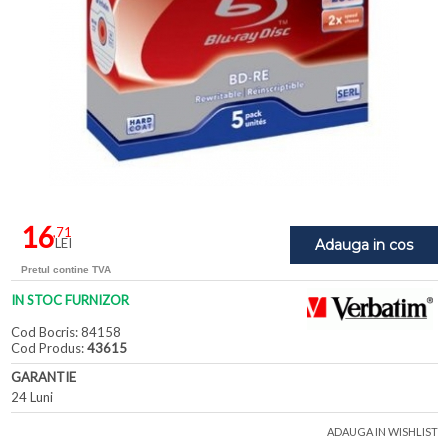
16
,71
LEI
Adauga in cos
Pretul contine TVA
IN STOC FURNIZOR
Cod Bocris: 84158
Cod Produs:
43615
GARANTIE
24 Luni
ADAUGA IN WISHLIST