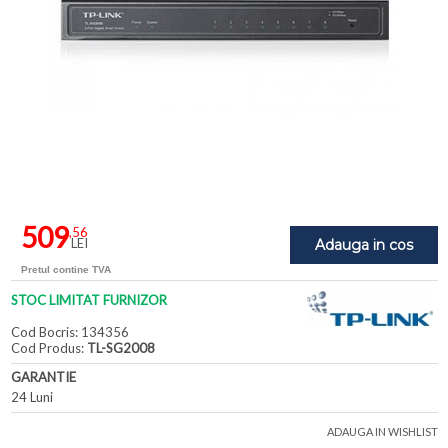
509
,56
LEI
Adauga in cos
Pretul contine TVA
STOC LIMITAT FURNIZOR
Cod Bocris: 134356
Cod Produs:
TL-SG2008
GARANTIE
24 Luni
ADAUGA IN WISHLIST