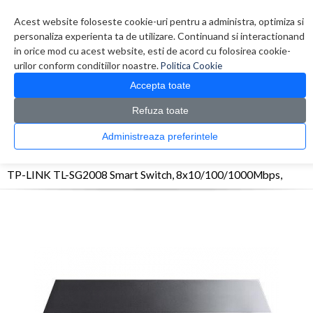
Contul meu
Creare cont
Wish List (0)
Contact
Acest website foloseste cookie-uri pentru a administra, optimiza si
personaliza experienta ta de utilizare. Continuand si interactionand
in orice mod cu acest website, esti de acord cu folosirea cookie-
urilor conform conditiilor noastre.
Politica Cookie
Accepta toate
Refuza toate
CATALOG PRODUSE
0 produs(e)
Administreaza preferintele
>
>
>
Prima Pagina
Retelistica
Switch-uri
TP-LINK TL-SG2008 Smart Switch,
8x10/100/1000Mbps,
TP-LINK TL-SG2008 Smart Switch, 8x10/100/1000Mbps,