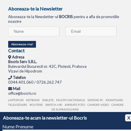
Aboneaza-te la Newsletter
Aboneaza-te la Newsletter-ul
BOCRIS
pentru a afla de promotiile
noastre
Aboneaza-ma!
Contact
Adresa
Bocris Serv S.R.L.
Bulevardul Bucuresti nr. 42C, Ploiesti, Prahova
Vizavi de Hipodrom
Telefon
0344.401.060 / 0726.262.747
Mail
office@bocris.ro
LAPTOPURI
NETBOOK
TABLETE
MULTIFUNCTIONALE
SISTEME PC
MONITOARE
TELEVIZOARE
ROUTERE
SWITCH-URI
APARATE FOTO
CAMERE VIDEO
CAMERE
DE SUPRAVEGHERE
Aboneaza-te acum la newsletter-ul Bocris
X
© 1994 - 2026 BOCRIS SERV S.R.L. | CUI: RO6260085, REG. COM.: J29/2413/1994
ANPC
Nume Prenume