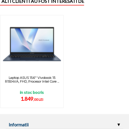
ALTI CLIENTI AU FOST INTERESATI DE
Laptop ASUS 15.6'' Vivobook 15
R1504VA, FHD, Procesor Intel Core ...
in stoc bocris
1.849
,00 LEI
Informatii