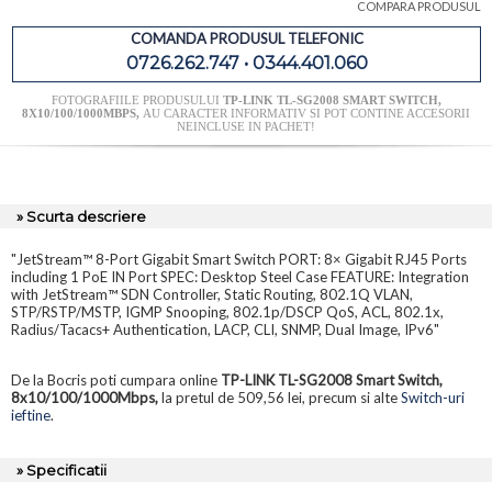
COMPARA PRODUSUL
COMANDA PRODUSUL TELEFONIC
0726.262.747 • 0344.401.060
FOTOGRAFIILE PRODUSULUI
TP-LINK TL-SG2008 SMART SWITCH,
8X10/100/1000MBPS,
AU CARACTER INFORMATIV SI POT CONTINE ACCESORII
NEINCLUSE IN PACHET!
» Scurta descriere
"JetStream™ 8-Port Gigabit Smart Switch PORT: 8× Gigabit RJ45 Ports
including 1 PoE IN Port SPEC: Desktop Steel Case FEATURE: Integration
with JetStream™ SDN Controller, Static Routing, 802.1Q VLAN,
STP/RSTP/MSTP, IGMP Snooping, 802.1p/DSCP QoS, ACL, 802.1x,
Radius/Tacacs+ Authentication, LACP, CLI, SNMP, Dual Image, IPv6"
De la Bocris poti cumpara online
TP-LINK TL-SG2008 Smart Switch,
8x10/100/1000Mbps,
la pretul de 509,56 lei, precum si alte
Switch-uri
ieftine
.
» Specificatii