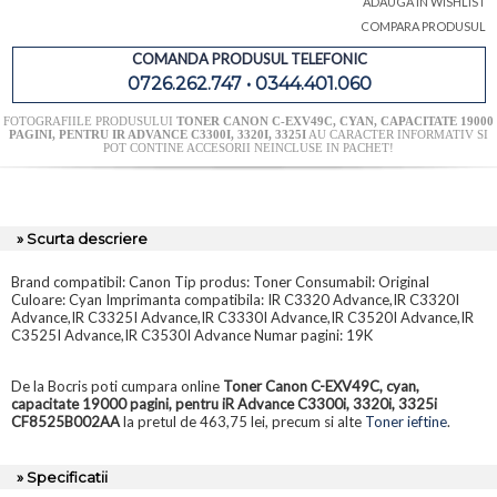
ADAUGA IN WISHLIST
COMPARA PRODUSUL
COMANDA PRODUSUL TELEFONIC
0726.262.747 • 0344.401.060
FOTOGRAFIILE PRODUSULUI
TONER CANON C-EXV49C, CYAN, CAPACITATE 19000
PAGINI, PENTRU IR ADVANCE C3300I, 3320I, 3325I
AU CARACTER INFORMATIV SI
POT CONTINE ACCESORII NEINCLUSE IN PACHET!
» Scurta descriere
Brand compatibil: Canon Tip produs: Toner Consumabil: Original
Culoare: Cyan Imprimanta compatibila: IR C3320 Advance,IR C3320I
Advance,IR C3325I Advance,IR C3330I Advance,IR C3520I Advance,IR
C3525I Advance,IR C3530I Advance Numar pagini: 19K
De la Bocris poti cumpara online
Toner Canon C-EXV49C, cyan,
capacitate 19000 pagini, pentru iR Advance C3300i, 3320i, 3325i
CF8525B002AA
la pretul de 463,75 lei, precum si alte
Toner ieftine
.
» Specificatii