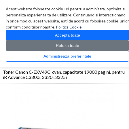
Contul meu
Creare cont
Wish List (0)
Contact
Acest website foloseste cookie-uri pentru a administra, optimiza si
personaliza experienta ta de utilizare. Continuand si interactionand
in orice mod cu acest website, esti de acord cu folosirea cookie-urilor
conform conditiilor noastre.
Politica Cookie
Accepta toate
Refuza toate
CATALOG PRODUSE
0 produs(e)
Administreaza preferintele
>
>
>
Prima Pagina
Consumabile originale
Toner
Toner Canon C-EXV49C, cyan,
capacitate 19000 pagini, pentru iR Advance C3300i, 3320i, 3325i
Toner Canon C-EXV49C, cyan, capacitate 19000 pagini, pentru
iR Advance C3300i, 3320i, 3325i