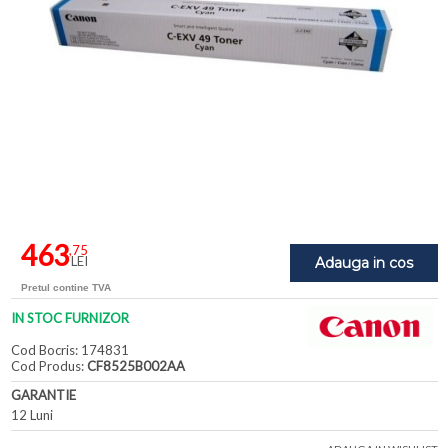
463
,75
LEI
Adauga in cos
Pretul contine TVA
IN STOC FURNIZOR
Cod Bocris: 174831
Cod Produs:
CF8525B002AA
GARANTIE
12 Luni