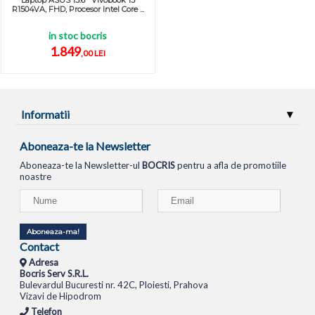
Laptop ASUS 15.6'' Vivobook 15
R1504VA, FHD, Procesor Intel Core ...
in stoc bocris
1.849
,00 LEI
Informatii
Aboneaza-te la Newsletter
Aboneaza-te la Newsletter-ul
BOCRIS
pentru a afla de promotiile
noastre
Aboneaza-ma!
Contact
Adresa
Bocris Serv S.R.L.
Bulevardul Bucuresti nr. 42C, Ploiesti, Prahova
Vizavi de Hipodrom
Telefon