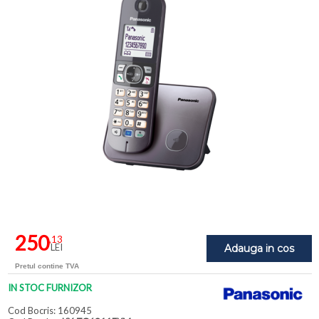
250
,13
LEI
Adauga in cos
Pretul contine TVA
IN STOC FURNIZOR
Cod Bocris: 160945