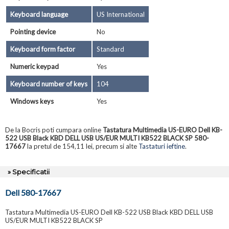
Keyboard language
US International
Pointing device
No
Keyboard form factor
Standard
Numeric keypad
Yes
Keyboard number of keys
104
Windows keys
Yes
De la Bocris poti cumpara online
Tastatura Multimedia US-EURO Dell KB-
522 USB Black KBD DELL USB US/EUR MULTI KB522 BLACK SP 580-
17667
la pretul de 154,11 lei, precum si alte
Tastaturi ieftine
.
» Specificatii
Dell 580-17667
Tastatura Multimedia US-EURO Dell KB-522 USB Black KBD DELL USB
US/EUR MULTI KB522 BLACK SP