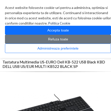
Contul meu
Creare cont
Wish List (0)
Contact
Acest website foloseste cookie-uri pentru a administra, optimiza si
personaliza experienta ta de utilizare. Continuand si interactionand
in orice mod cu acest website, esti de acord cu folosirea cookie-urilor
conform conditiilor noastre.
Politica Cookie
Accepta toate
Refuza toate
CATALOG PRODUSE
0 produs(e)
Administreaza preferintele
>
>
>
Prima Pagina
Periferice
Tastaturi
Tastatura Multimedia US-EURO Dell KB-522
USB Black KBD DELL USB US/EUR MULTI KB522 BLACK SP
Tastatura Multimedia US-EURO Dell KB-522 USB Black KBD
DELL USB US/EUR MULTI KB522 BLACK SP