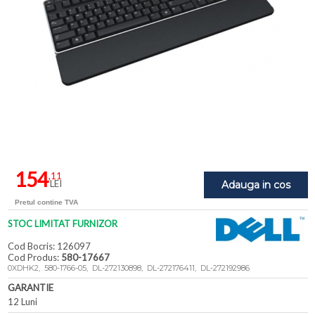
154
,11
LEI
Adauga in cos
Pretul contine TVA
STOC LIMITAT FURNIZOR
Cod Bocris: 126097
Cod Produs:
580-17667
0XDHK2, 580-1766-05, DL-272130898, DL-272176411, DL-272192986
GARANTIE
12 Luni