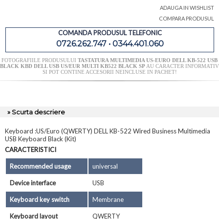
ADAUGA IN WISHLIST
COMPARA PRODUSUL
COMANDA PRODUSUL TELEFONIC
0726.262.747 • 0344.401.060
FOTOGRAFIILE PRODUSULUI
TASTATURA MULTIMEDIA US-EURO DELL KB-522 USB
BLACK KBD DELL USB US/EUR MULTI KB522 BLACK SP
AU CARACTER INFORMATIV
SI POT CONTINE ACCESORII NEINCLUSE IN PACHET!
» Scurta descriere
Keyboard :US/Euro (QWERTY) DELL KB-522 Wired Business Multimedia
USB Keyboard Black (Kit)
CARACTERISTICI
Recommended usage
universal
Device interface
USB
Keyboard key switch
Membrane
Keyboard layout
QWERTY