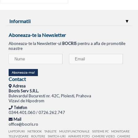
Informatii
Aboneaza-te la Newsletter
Aboneaza-te la Newsletter-ul
BOCRIS
pentru a afla de promotiile
noastre
Aboneaza-ma!
Contact
Adresa
Bocris Serv S.R.L.
Bulevardul Bucuresti nr. 42C, Ploiesti, Prahova
Vizavi de Hipodrom
Telefon
0344.401.060 / 0726.262.747
Mail
office@bocris.ro
LAPTOPURI
NETBOOK
TABLETE
MULTIFUNCTIONALE
SISTEME PC
MONITOARE
TELEVIZOARE
ROUTERE
SWITCH-URI
APARATE FOTO
CAMERE VIDEO
CAMERE