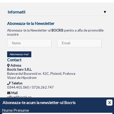
Informatii
Aboneaza-te la Newsletter
Aboneaza-te la Newsletter-ul
BOCRIS
pentru a afla de promotiile
noastre
Aboneaza-ma!
Contact
Adresa
Bocris Serv S.R.L.
Bulevardul Bucuresti nr. 42C, Ploiesti, Prahova
Vizavi de Hipodrom
Telefon
0344.401.060 / 0726.262.747
Mail
office@bocris.ro
Aboneaza-te acum la newsletter-ul Bocris
X
LAPTOPURI
NETBOOK
TABLETE
MULTIFUNCTIONALE
SISTEME PC
MONITOARE
TELEVIZOARE
ROUTERE
SWITCH-URI
APARATE FOTO
CAMERE VIDEO
CAMERE
Nume Prenume
DE SUPRAVEGHERE