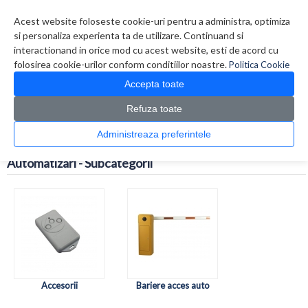
Contul meu
Creare cont
Wish List (0)
Contact
Acest website foloseste cookie-uri pentru a administra, optimiza
si personaliza experienta ta de utilizare. Continuand si
interactionand in orice mod cu acest website, esti de acord cu
folosirea cookie-urilor conform conditiilor noastre.
Politica Cookie
Accepta toate
Refuza toate
CATALOG PRODUSE
0 produs(e)
Administreaza preferintele
>
>
Prima Pagina
Securitate / Automatizari
Automatizari
Automatizari - Subcategorii
Accesorii
Bariere acces auto