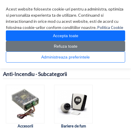
Contul meu
Creare cont
Wish List (0)
Contact
Acest website foloseste cookie-uri pentru a administra, optimiza
si personaliza experienta ta de utilizare. Continuand si
interactionand in orice mod cu acest website, esti de acord cu
folosirea cookie-urilor conform conditiilor noastre.
Politica Cookie
Accepta toate
Refuza toate
CATALOG PRODUSE
0 produs(e)
Administreaza preferintele
>
>
Prima Pagina
Securitate / Automatizari
Anti-
Incendiu
Anti-Incendiu - Subcategorii
Accesorii
Bariere de fum