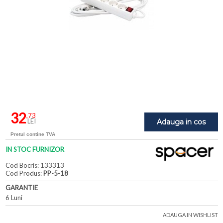
32
,73
LEI
Adauga in cos
Pretul contine TVA
IN STOC FURNIZOR
Cod Bocris: 133313
Cod Produs:
PP-5-18
GARANTIE
6 Luni
ADAUGA IN WISHLIST