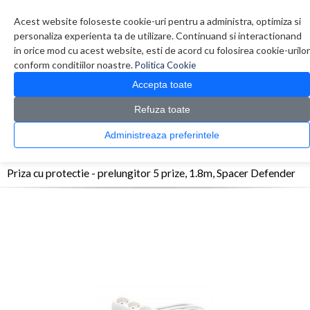
Contul meu
Creare cont
Wish List (0)
Contact
Acest website foloseste cookie-uri pentru a administra, optimiza si
personaliza experienta ta de utilizare. Continuand si interactionand
in orice mod cu acest website, esti de acord cu folosirea cookie-urilor
conform conditiilor noastre.
Politica Cookie
Accepta toate
Refuza toate
CATALOG PRODUSE
0 produs(e)
Administreaza preferintele
>
>
>
Prima Pagina
UPS - Protectie
Prelungitoare
Priza cu protectie - prelungitor 5
prize, 1.8m, Spacer Defender
Priza cu protectie - prelungitor 5 prize, 1.8m, Spacer Defender