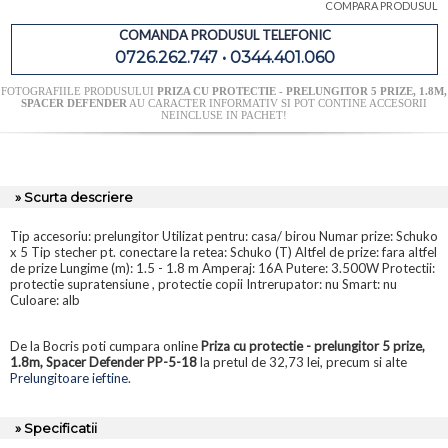
COMPARA PRODUSUL
COMANDA PRODUSUL TELEFONIC
0726.262.747 • 0344.401.060
FOTOGRAFIILE PRODUSULUI
PRIZA CU PROTECTIE - PRELUNGITOR 5 PRIZE, 1.8M,
SPACER DEFENDER
AU CARACTER INFORMATIV SI POT CONTINE ACCESORII
NEINCLUSE IN PACHET!
» Scurta descriere
Tip accesoriu: prelungitor Utilizat pentru: casa/ birou Numar prize: Schuko
x 5 Tip stecher pt. conectare la retea: Schuko (T) Altfel de prize: fara altfel
de prize Lungime (m): 1.5 - 1.8 m Amperaj: 16A Putere: 3.500W Protectii:
protectie supratensiune , protectie copii Intrerupator: nu Smart: nu
Culoare: alb
De la Bocris poti cumpara online
Priza cu protectie - prelungitor 5 prize,
1.8m, Spacer Defender PP-5-18
la pretul de 32,73 lei, precum si alte
Prelungitoare ieftine
.
» Specificatii