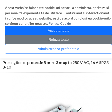
Contul meu
Creare cont
Wish List (0)
Contact
Acest website foloseste cookie-uri pentru a administra, optimiza si
personaliza experienta ta de utilizare. Continuand si interactionand
in orice mod cu acest website, esti de acord cu folosirea cookie-urilor
conform conditiilor noastre.
Politica Cookie
Accepta toate
Refuza toate
CATALOG PRODUSE
0 produs(e)
Administreaza preferintele
>
>
>
Prima Pagina
UPS - Protectie
Prelungitoare
Prelungitor cu protectie 5 prize 3 m
up to 250 V AC, 16 A SPG3-B-10
Prelungitor cu protectie 5 prize 3 m up to 250 V AC, 16 A SPG3-
B-10