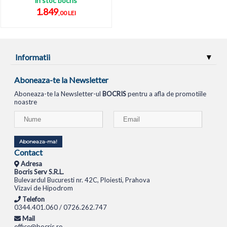
in stoc bocris
1.849
,00 LEI
Informatii
Aboneaza-te la Newsletter
Aboneaza-te la Newsletter-ul
BOCRIS
pentru a afla de promotiile
noastre
Aboneaza-ma!
Contact
Adresa
Bocris Serv S.R.L.
Bulevardul Bucuresti nr. 42C, Ploiesti, Prahova
Vizavi de Hipodrom
Telefon
0344.401.060 / 0726.262.747
Mail
office@bocris.ro