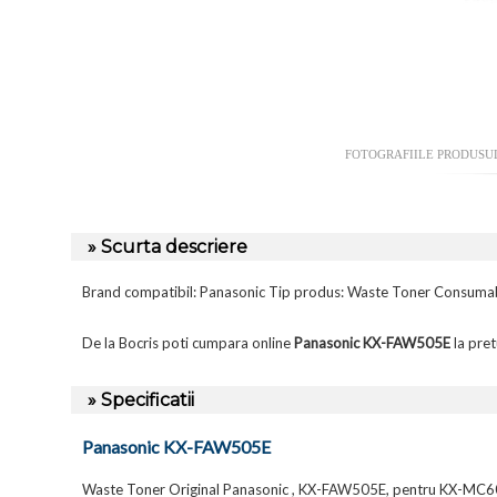
FOTOGRAFIILE PRODUSU
» Scurta descriere
Brand compatibil: Panasonic Tip produs: Waste Toner Consumabi
De la Bocris poti cumpara online
Panasonic KX-FAW505E
la pret
» Specificatii
Panasonic KX-FAW505E
Waste Toner Original Panasonic , KX-FAW505E, pentru KX-MC602