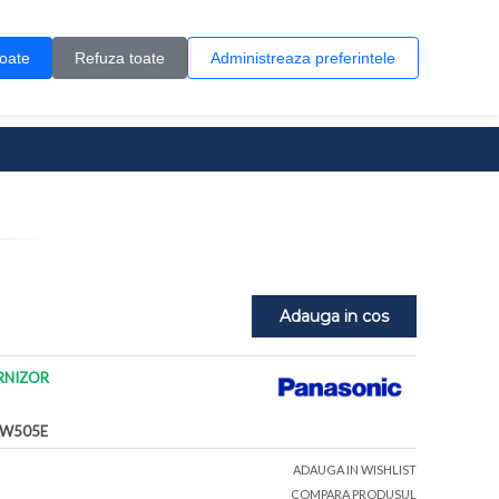
Contul meu
Creare cont
Wish List (0)
Contact
toate
Refuza toate
Administreaza preferintele
0 produs(e)
Adauga in cos
RNIZOR
AW505E
ADAUGA IN WISHLIST
COMPARA PRODUSUL