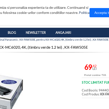
iza si personaliza experienta ta de utilizare. Continuand si
u folosirea cookie-urilor conform conditiilor noastre.
Accepta 
Politica
BLOG
NEWSLETTER
ANGAJARI
nal Panasonic , KX-FAW505E, pentru KX-MC6020, 4K, (timbru verde 1.2 lei) , KX-FAW505E
KX-MC6020, 4K, (timbru verde 1.2 lei) , KX-FAW505E
69
,42
LEI
Pretul contine TVA
STOC LIMITAT FU
Cod Bocris: 94440
Cod Produs:
KX-F