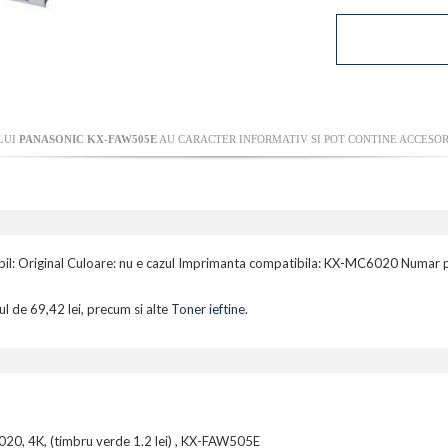
LUI
PANASONIC KX-FAW505E
AU CARACTER INFORMATIV SI POT CONTINE ACCESORI
l: Original Culoare: nu e cazul Imprimanta compatibila: KX-MC6020 Numar p
ul de 69,42 lei, precum si alte
Toner ieftine
.
0, 4K, (timbru verde 1.2 lei) , KX-FAW505E