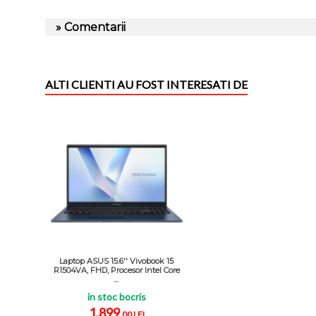
» Comentarii
ALTI CLIENTI AU FOST INTERESATI DE
Laptop ASUS 15.6'' Vivobook 15
R1504VA, FHD, Procesor Intel Core
...
in stoc bocris
1.899
,00 LEI