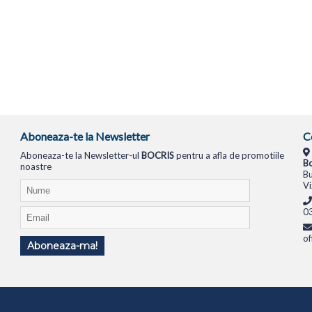
Aboneaza-te la Newsletter
C
Aboneaza-te la Newsletter-ul
BOCRIS
pentru a afla de promotiile
Bo
noastre
Bu
Vi
0
of
Aboneaza-ma!
TIONALE
SISTEME PC
MONITOARE
TELEVIZOARE
ROUTERE
SWITCH-URI
APARATE FOTO