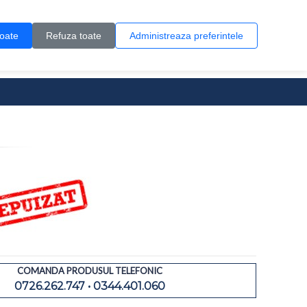
Contul meu
Creare cont
Wish List (0)
Contact
toate
Refuza toate
Administreaza preferintele
0 produs(e)
COMANDA PRODUSUL TELEFONIC
0726.262.747 • 0344.401.060