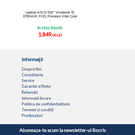
Laptop ASUS 15.6'' Vivobook 15
R1504VA, FHD, Procesor Intel Core
...
in stoc bocris
1.849
,00 LEI
Informaţii
Despre Noi
Consultanta
Service
Garantie si Retur
Returnări
Informatii livrare
Politica de confidentialitate
Termeni si conditii
Producatori
LAPTOPURI
NETBOOK
TABLETE
MULTIFUNC
Aboneaza-te acum la newsletter-ul Bocris