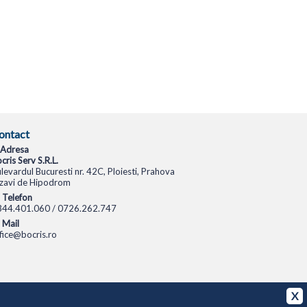
ontact
Adresa
cris Serv S.R.L.
levardul Bucuresti nr. 42C, Ploiesti, Prahova
zavi de Hipodrom
Telefon
344.401.060 / 0726.262.747
Mail
fice@bocris.ro
CAMERE VIDEO
CAMERE DE SUPRAVEGHERE
X