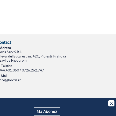
ontact
Adresa
cris Serv S.R.L.
levardul Bucuresti nr. 42C, Ploiesti, Prahova
zavi de Hipodrom
Telefon
344.401.060 / 0726.262.747
Mail
fice@bocris.ro
CAMERE VIDEO
CAMERE DE SUPRAVEGHERE
X
Ma Abonez