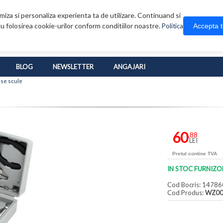
iza si personaliza experienta ta de utilizare. Continuand si
u folosirea cookie-urilor conform conditiilor noastre.
Accepta 
Politica
BLOG
NEWSLETTER
ANGAJARI
use scule
60
,88
LEI
Pretul contine TVA
IN STOC FURNIZO
Cod Bocris: 14786
Cod Produs:
WZ00