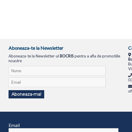
Aboneaza-te la Newsletter
C
Aboneaza-te la Newsletter-ul
BOCRIS
pentru a afla de promotiile
Bo
noastre
Bu
Vi
0
of
Aboneaza-ma!
TIONALE
SISTEME PC
MONITOARE
TELEVIZOARE
ROUTERE
SWITCH-URI
APARATE FOTO
Email
1994
ANPC