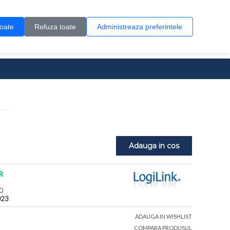
Contul meu
Creare cont
Wish List (0)
Contact
toate
Refuza toate
Administreaza preferintele
0 produs(e)
Adauga in cos
R
0
23
ADAUGA IN WISHLIST
COMPARA PRODUSUL