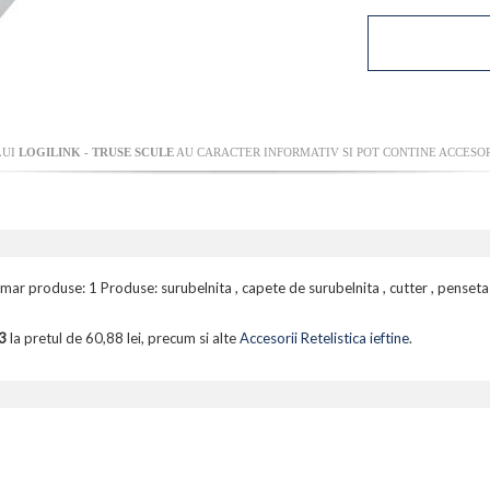
LUI
LOGILINK - TRUSE SCULE
AU CARACTER INFORMATIV SI POT CONTINE ACCESOR
umar produse: 1 Produse: surubelnita , capete de surubelnita , cutter , penseta
3
la pretul de 60,88 lei, precum si alte
Accesorii Retelistica ieftine
.