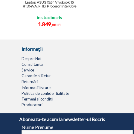
Laptop ASUS 15.6'' Vivobook 15
R1504VA, FHD, Procesor Intel Core
...
in stoc bocris
1.849
,00 LEI
Informaţii
Despre Noi
Consultanta
Service
Garantie si Retur
Returnări
Informatii livrare
Politica de confidentialitate
Termeni si conditii
Producatori
LAPTOPURI
NETBOOK
TABLETE
MULTIFUNC
Aboneaza-te acum la newsletter-ul Bocris
Nume Prenume
© 1994 - 2026 BOCRIS SERV S.R.L. | CUI: RO6260085, REG. COM.: J29/2413/