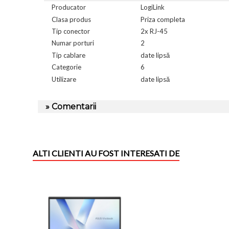
Producator
LogiLink
Clasa produs
Priza completa
Tip conector
2x RJ-45
Numar porturi
2
Tip cablare
date lipsă
Categorie
6
Utilizare
date lipsă
» Comentarii
ALTI CLIENTI AU FOST INTERESATI DE