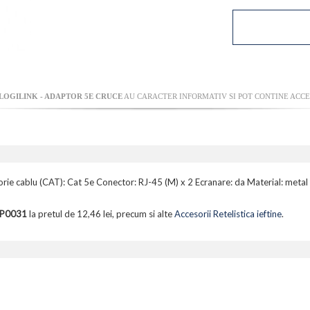
LOGILINK - ADAPTOR 5E CRUCE
AU CARACTER INFORMATIV SI POT CONTINE ACCE
rie cablu (CAT): Cat 5e Conector: RJ-45 (M) x 2 Ecranare: da Material: metal
NP0031
la pretul de 12,46 lei, precum si alte
Accesorii Retelistica ieftine
.