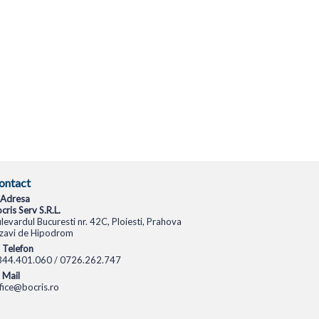
ontact
Adresa
cris Serv S.R.L.
levardul Bucuresti nr. 42C, Ploiesti, Prahova
zavi de Hipodrom
Telefon
344.401.060 / 0726.262.747
Mail
fice@bocris.ro