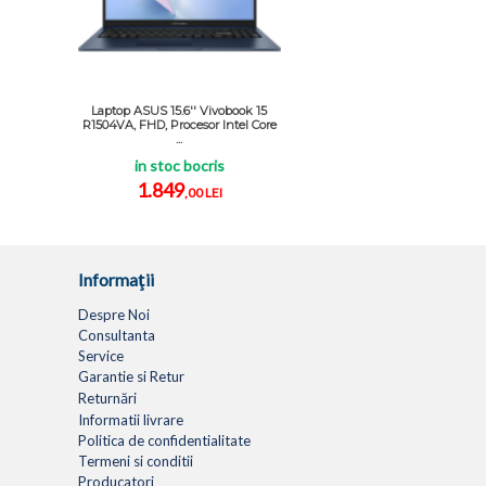
Laptop ASUS 15.6'' Vivobook 15
R1504VA, FHD, Procesor Intel Core
...
in stoc bocris
1.849
,00 LEI
Informaţii
Despre Noi
Consultanta
Service
Garantie si Retur
Returnări
Informatii livrare
Politica de confidentialitate
Termeni si conditii
Producatori