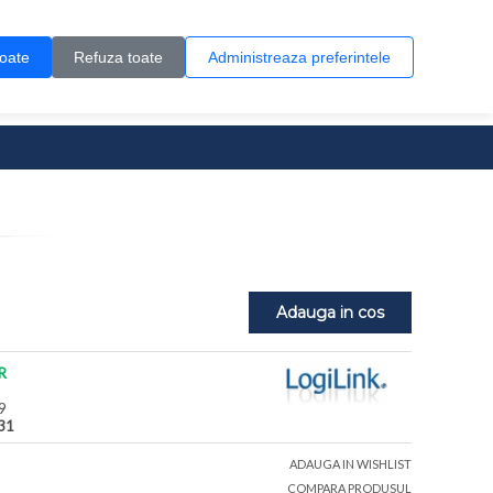
Contul meu
Creare cont
Wish List (0)
Contact
toate
Refuza toate
Administreaza preferintele
0 produs(e)
Adauga in cos
R
9
31
ADAUGA IN WISHLIST
COMPARA PRODUSUL