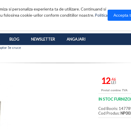
iza si personaliza experienta ta de utilizare. Continuand si
u folosirea cookie-urilor conform conditiilor noastre.
Accepta 
Politica
BLOG
NEWSLETTER
ANGAJARI
aptor 5e cruce
12
,46
LEI
Pretul contine TVA
IN STOC FURNIZO
Cod Bocris: 14778
Cod Produs:
NP00