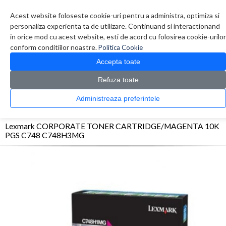
Contul meu
Creare cont
Wish List (0)
Contact
Acest website foloseste cookie-uri pentru a administra, optimiza si
personaliza experienta ta de utilizare. Continuand si interactionand
in orice mod cu acest website, esti de acord cu folosirea cookie-urilor
conform conditiilor noastre.
Politica Cookie
Accepta toate
Refuza toate
CATALOG PRODUSE
0 produs(e)
Administreaza preferintele
>
>
>
Prima Pagina
Consumabile originale
Toner
Lexmark CORPORATE TONER
CARTRIDGE/MAGENTA 10K PGS C748 C748H3MG
Lexmark CORPORATE TONER CARTRIDGE/MAGENTA 10K
PGS C748 C748H3MG