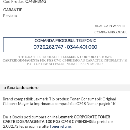
Cod Produs:
C748H3MG
GARANTIE
Pe viata
ADAUGA IN WISHLIST
COMPARA PRODUSUL
COMANDA PRODUSUL TELEFONIC
0726.262.747 • 0344.401.060
FOTOGRAFIILE PRODUSULUI
LEXMARK CORPORATE TONER
CARTRIDGE/MAGENTA 10K PGS C748 C748H3MG
AU CARACTER INFORMATIV SI
POT CONTINE ACCESORII NEINCLUSE IN PACHET!
» Scurta descriere
Brand compatibil: Lexmark Tip produs: Toner Consumabil: Original
Culoare: Magenta Imprimanta compatibila: C748 Numar pagini: 1K
De la Bocris poti cumpara online
Lexmark CORPORATE TONER
CARTRIDGE/MAGENTA 10K PGS C748 C748H3MG
la pretul de
2.032,72 lei, precum si alte
Toner ieftine
.