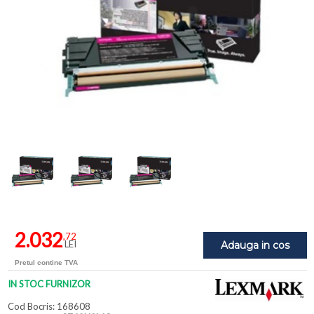
2.032
,72
LEI
Adauga in cos
Pretul contine TVA
IN STOC FURNIZOR
Cod Bocris: 168608