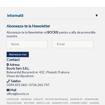
Informatii
Aboneaza-te la Newsletter
Aboneaza-te la Newsletter-ul
BOCRIS
pentru a afla de promotiile
noastre
Aboneaza-ma!
Contact
Adresa
Bocris Serv S.R.L.
Bulevardul Bucuresti nr. 42C, Ploiesti, Prahova
Vizavi de Hipodrom
Telefon
0344.401.060 / 0726.262.747
Mail
office@bocris.ro
LAPTOPURI
NETBOOK
TABLETE
MULTIFUNCTIONALE
SISTEME PC
MONITOARE
TELEVIZOARE
ROUTERE
SWITCH-URI
APARATE FOTO
CAMERE VIDEO
CAMERE