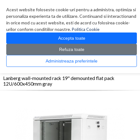
Contul meu
Creare cont
Wish List (0)
Contact
Acest website foloseste cookie-uri pentru a administra, optimiza si
personaliza experienta ta de utilizare. Continuand si interactionand
in orice mod cu acest website, esti de acord cu folosirea cookie-
urilor conform conditiilor noastre.
Politica Cookie
Accepta toate
Refuza toate
CATALOG PRODUSE
0 produs(e)
Administreaza preferintele
>
>
>
Prima Pagina
Retelistica
Rack-uri
Lanberg wall-mounted rack 19'' demounted
flat pack 12U/600x450mm gray
Lanberg wall-mounted rack 19'' demounted flat pack
12U/600x450mm gray