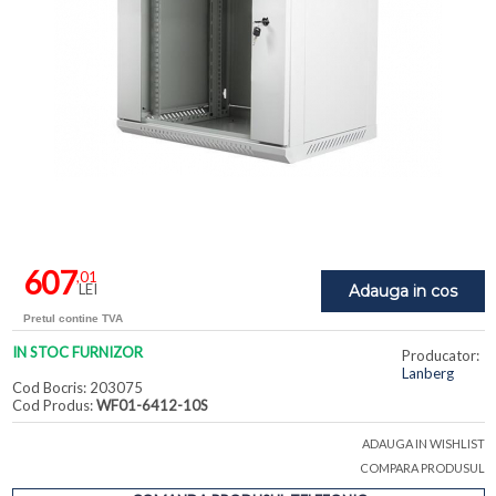
607
,01
LEI
Adauga in cos
Pretul contine TVA
IN STOC FURNIZOR
Producator:
Lanberg
Cod Bocris: 203075
Cod Produs:
WF01-6412-10S
ADAUGA IN WISHLIST
COMPARA PRODUSUL