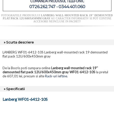
COMANDA PRODUSUL TELEFONIC
0726.262.747 • 0344.401.060
FOTOGRAFIILE PRODUSULUI
LANBERG WALL-MOUNTED RACK 19'' DEMOUNTED
FLAT PACK 12U/600X450MM GRAY
AU CARACTER INFORMATIV SI POT CONTINE
ACCESORII NEINCLUSE IN PACHET!
» Scurta descriere
LANBERG WF01-6412-10S Lanberg wall-mounted rack 19 demounted
flat pack 12U/600x450mm gray
De la Bocris poti cumpara online
Lanberg wall-mounted rack 19''
demounted flat pack 12U/600x450mm gray WF01-6412-10S
la pretul
de 607,01 lei, precum si alte
Rack-uri ieftine
.
» Specificatii
Lanberg WF01-6412-10S