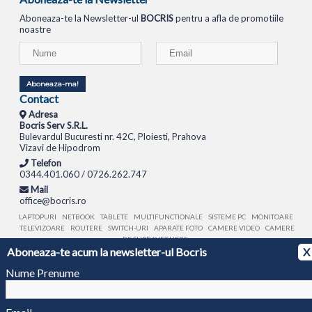
Aboneaza-te la Newsletter-ul
BOCRIS
pentru a afla de promotiile
noastre
Aboneaza-ma!
Contact
Adresa
Bocris Serv S.R.L.
Bulevardul Bucuresti nr. 42C, Ploiesti, Prahova
Vizavi de Hipodrom
Telefon
0344.401.060 / 0726.262.747
Mail
office@bocris.ro
LAPTOPURI
NETBOOK
TABLETE
MULTIFUNCTIONALE
SISTEME PC
MONITOARE
TELEVIZOARE
ROUTERE
SWITCH-URI
APARATE FOTO
CAMERE VIDEO
CAMERE
DE SUPRAVEGHERE
Aboneaza-te acum la newsletter-ul Bocris
X
© 1994 - 2026 BOCRIS SERV S.R.L. | CUI: RO6260085, REG. COM.: J29/2413/1994
ANPC
Nume Prenume