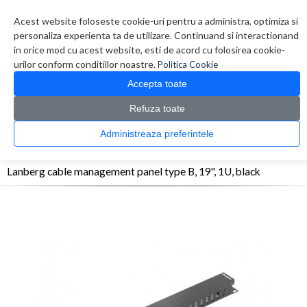
Contul meu
Creare cont
Wish List (0)
Contact
Acest website foloseste cookie-uri pentru a administra, optimiza si
personaliza experienta ta de utilizare. Continuand si interactionand
in orice mod cu acest website, esti de acord cu folosirea cookie-
urilor conform conditiilor noastre.
Politica Cookie
Accepta toate
Refuza toate
CATALOG PRODUSE
0 produs(e)
Administreaza preferintele
>
>
>
Prima Pagina
Retelistica
Accesorii Rack
Lanberg cable management panel type
B, 19'', 1U, black
Lanberg cable management panel type B, 19'', 1U, black