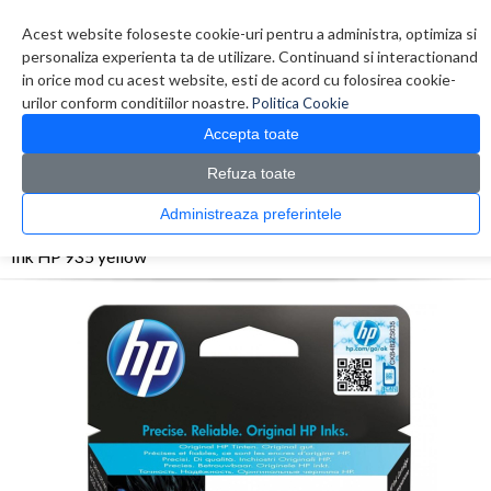
Contul meu
Creare cont
Wish List (0)
Contact
Acest website foloseste cookie-uri pentru a administra, optimiza si
personaliza experienta ta de utilizare. Continuand si interactionand
in orice mod cu acest website, esti de acord cu folosirea cookie-
urilor conform conditiilor noastre.
Politica Cookie
Accepta toate
Refuza toate
CATALOG PRODUSE
0 produs(e)
Administreaza preferintele
>
>
>
Prima Pagina
Consumabile originale
Inkjet
Ink HP 935 yellow
Ink HP 935 yellow