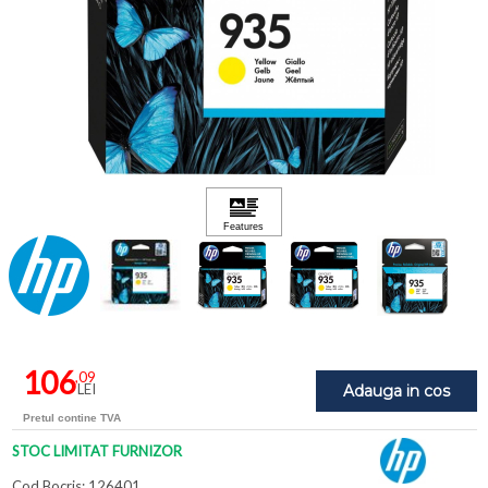
106
,09
LEI
Adauga in cos
Pretul contine TVA
STOC LIMITAT FURNIZOR
Cod Bocris: 126401