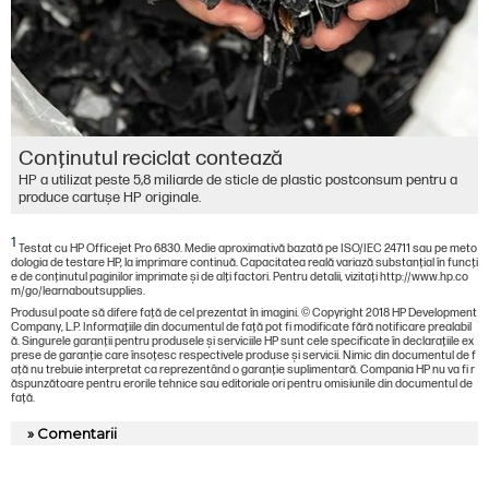
Conţinutul reciclat contează
HP a utilizat peste 5,8 miliarde de sticle de plastic postconsum pentru a
produce cartușe HP originale.
1
Testat cu HP Officejet Pro 6830. Medie aproximativă bazată pe ISO/IEC 24711 sau pe meto
dologia de testare HP, la imprimare continuă. Capacitatea reală variază substanţial în funcţi
e de conţinutul paginilor imprimate şi de alţi factori. Pentru detalii, vizitaţi http://www.hp.co
m/go/learnaboutsupplies.
Produsul poate să difere faţă de cel prezentat în imagini. © Copyright 2018 HP Development
Company, L.P. Informaţiile din documentul de faţă pot fi modificate fără notificare prealabil
ă. Singurele garanţii pentru produsele şi serviciile HP sunt cele specificate în declaraţiile ex
prese de garanţie care însoţesc respectivele produse şi servicii. Nimic din documentul de f
aţă nu trebuie interpretat ca reprezentând o garanţie suplimentară. Compania HP nu va fi r
ăspunzătoare pentru erorile tehnice sau editoriale ori pentru omisiunile din documentul de
faţă.
» Comentarii