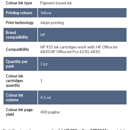
Colour ink type
Pigment-based ink
Printing colours
Yellow
Print technology
Inkjet printing
Brand
HP
compatibility
HP 935 ink cartridges work with: HP OfficeJet
Compatibility
6820 HP OfficeJet Pro 6230, 6830
Quantity per
1 pz
pack
Colour ink
cartridges
1
quantity
Colour ink
4.5 ml
volume
Colour ink page
400 pagine
yield