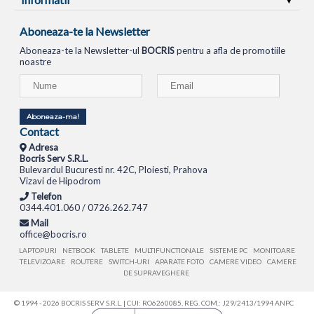
Aboneaza-te la Newsletter
Aboneaza-te la Newsletter-ul
BOCRIS
pentru a afla de promotiile
noastre
Aboneaza-ma!
Contact
Adresa
Bocris Serv S.R.L.
Bulevardul Bucuresti nr. 42C, Ploiesti, Prahova
Vizavi de Hipodrom
Telefon
0344.401.060 / 0726.262.747
Mail
office@bocris.ro
LAPTOPURI
NETBOOK
TABLETE
MULTIFUNCTIONALE
SISTEME PC
MONITOARE
TELEVIZOARE
ROUTERE
SWITCH-URI
APARATE FOTO
CAMERE VIDEO
CAMERE
DE SUPRAVEGHERE
© 1994 - 2026 BOCRIS SERV S.R.L. | CUI: RO6260085, REG. COM.: J29/2413/1994
ANPC