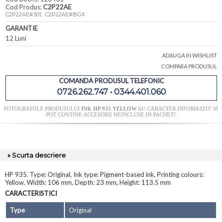
Cod Produs:
C2P22AE
C2P22AE#301, C2P22AE#BGX
GARANTIE
12 Luni
ADAUGA IN WISHLIST
COMPARA PRODUSUL
COMANDA PRODUSUL TELEFONIC
0726.262.747 • 0344.401.060
FOTOGRAFIILE PRODUSULUI
INK HP 935 YELLOW
AU CARACTER INFORMATIV SI
POT CONTINE ACCESORII NEINCLUSE IN PACHET!
» Scurta descriere
HP 935. Type: Original, Ink type: Pigment-based ink, Printing colours:
Yellow. Width: 106 mm, Depth: 23 mm, Height: 113.5 mm
CARACTERISTICI
Type
Original