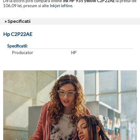
De la Bocris poti cumpara online
Ink HP 935 yellow C2P22AE
la pretul de
106,09 lei, precum si alte
Inkjet ieftine
.
» Specificatii
Hp C2P22AE
Specificatii:
Producator
HP