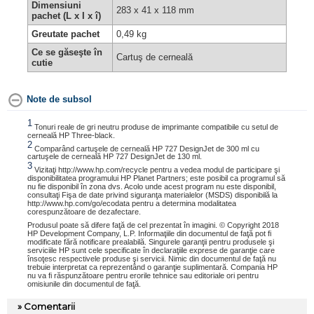
Dimensiuni
283 x 41 x 118 mm
pachet (L x I x î)
Greutate pachet
0,49 kg
Ce se găseşte în
Cartuş de cerneală
cutie
Note de subsol
1
Tonuri reale de gri neutru produse de imprimante compatibile cu setul de
cerneală HP Three-black.
2
Comparând cartuşele de cerneală HP 727 DesignJet de 300 ml cu
cartuşele de cerneală HP 727 DesignJet de 130 ml.
3
Vizitaţi http://www.hp.com/recycle pentru a vedea modul de participare şi
disponibilitatea programului HP Planet Partners; este posibil ca programul să
nu fie disponibil în zona dvs. Acolo unde acest program nu este disponibil,
consultaţi Fişa de date privind siguranţa materialelor (MSDS) disponibilă la
http://www.hp.com/go/ecodata pentru a determina modalitatea
corespunzătoare de dezafectare.
Produsul poate să difere faţă de cel prezentat în imagini. © Copyright 2018
HP Development Company, L.P. Informaţiile din documentul de faţă pot fi
modificate fără notificare prealabilă. Singurele garanţii pentru produsele şi
serviciile HP sunt cele specificate în declaraţiile exprese de garanţie care
însoţesc respectivele produse şi servicii. Nimic din documentul de faţă nu
trebuie interpretat ca reprezentând o garanţie suplimentară. Compania HP
nu va fi răspunzătoare pentru erorile tehnice sau editoriale ori pentru
omisiunile din documentul de faţă.
» Comentarii