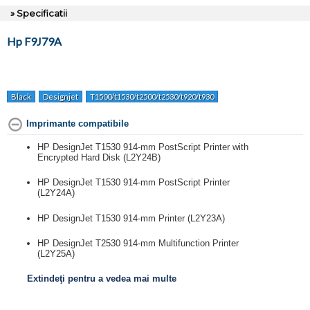
» Specificatii
Hp F9J79A
Black
Designjet
T1500/t1530/t2500/t2530/t920/t930
Imprimante compatibile
HP DesignJet T1530 914-mm PostScript Printer with
Encrypted Hard Disk (L2Y24B)
HP DesignJet T1530 914-mm PostScript Printer
(L2Y24A)
HP DesignJet T1530 914-mm Printer (L2Y23A)
HP DesignJet T2530 914-mm Multifunction Printer
(L2Y25A)
Extindeţi pentru a vedea mai multe