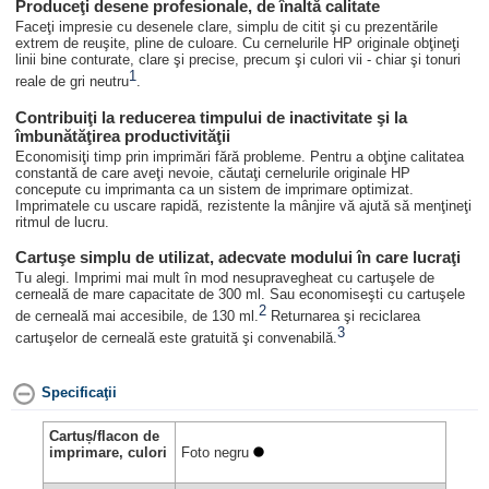
Produceţi desene profesionale, de înaltă calitate
Faceţi impresie cu desenele clare, simplu de citit şi cu prezentările
extrem de reuşite, pline de culoare. Cu cernelurile HP originale obţineţi
linii bine conturate, clare şi precise, precum şi culori vii - chiar şi tonuri
1
reale de gri neutru
.
Contribuiţi la reducerea timpului de inactivitate şi la
îmbunătăţirea productivităţii
Economisiţi timp prin imprimări fără probleme. Pentru a obţine calitatea
constantă de care aveţi nevoie, căutaţi cernelurile originale HP
concepute cu imprimanta ca un sistem de imprimare optimizat.
Imprimatele cu uscare rapidă, rezistente la mânjire vă ajută să menţineţi
ritmul de lucru.
Cartuşe simplu de utilizat, adecvate modului în care lucraţi
Tu alegi. Imprimi mai mult în mod nesupravegheat cu cartuşele de
cerneală de mare capacitate de 300 ml. Sau economiseşti cu cartuşele
2
de cerneală mai accesibile, de 130 ml.
Returnarea şi reciclarea
3
cartuşelor de cerneală este gratuită şi convenabilă.
Specificaţii
Cartuș/flacon de
imprimare, culori
Foto negru