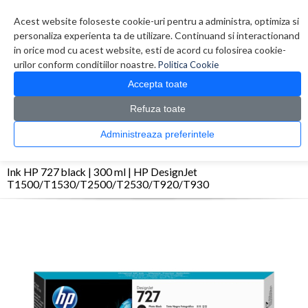
Contul meu
Creare cont
Wish List (0)
Contact
Acest website foloseste cookie-uri pentru a administra, optimiza si
personaliza experienta ta de utilizare. Continuand si interactionand
in orice mod cu acest website, esti de acord cu folosirea cookie-
urilor conform conditiilor noastre.
Politica Cookie
Accepta toate
Refuza toate
CATALOG PRODUSE
0 produs(e)
Administreaza preferintele
>
>
>
Prima Pagina
Imprimante
Accesorii Imprimante
Ink HP 727 black | 300 ml | HP
DesignJet T1500/T1530/T2500/T2530/T920/T930
Ink HP 727 black | 300 ml | HP DesignJet
T1500/T1530/T2500/T2530/T920/T930