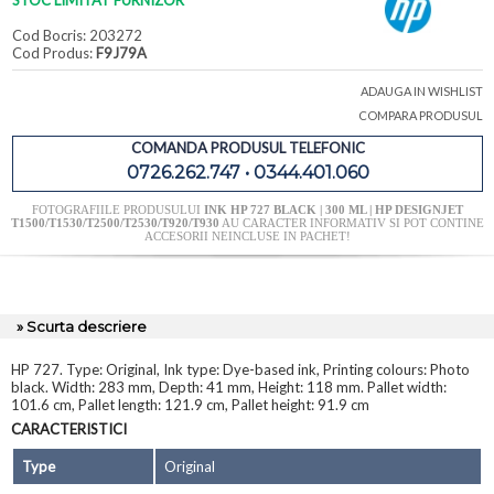
STOC LIMITAT FURNIZOR
Cod Bocris: 203272
Cod Produs:
F9J79A
ADAUGA IN WISHLIST
COMPARA PRODUSUL
COMANDA PRODUSUL TELEFONIC
0726.262.747 • 0344.401.060
FOTOGRAFIILE PRODUSULUI
INK HP 727 BLACK | 300 ML | HP DESIGNJET
T1500/T1530/T2500/T2530/T920/T930
AU CARACTER INFORMATIV SI POT CONTINE
ACCESORII NEINCLUSE IN PACHET!
» Scurta descriere
HP 727. Type: Original, Ink type: Dye-based ink, Printing colours: Photo
black. Width: 283 mm, Depth: 41 mm, Height: 118 mm. Pallet width:
101.6 cm, Pallet length: 121.9 cm, Pallet height: 91.9 cm
CARACTERISTICI
Type
Original