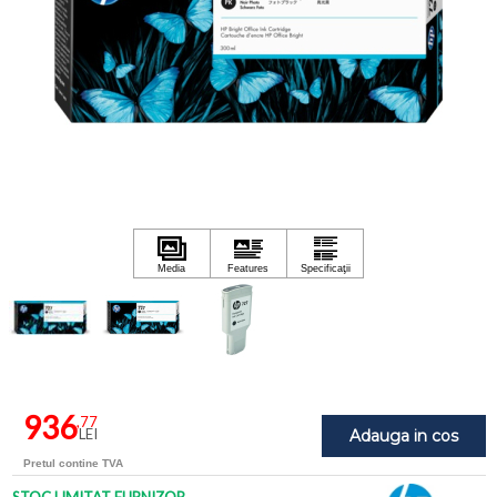
936
,77
LEI
Adauga in cos
Pretul contine TVA