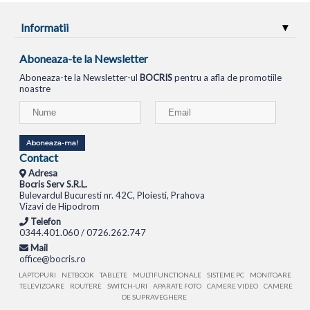
Informatii
Aboneaza-te la Newsletter
Aboneaza-te la Newsletter-ul
BOCRIS
pentru a afla de promotiile
noastre
Aboneaza-ma!
Contact
Adresa
Bocris Serv S.R.L.
Bulevardul Bucuresti nr. 42C, Ploiesti, Prahova
Vizavi de Hipodrom
Telefon
0344.401.060 / 0726.262.747
Mail
office@bocris.ro
LAPTOPURI
NETBOOK
TABLETE
MULTIFUNCTIONALE
SISTEME PC
MONITOARE
TELEVIZOARE
ROUTERE
SWITCH-URI
APARATE FOTO
CAMERE VIDEO
CAMERE
DE SUPRAVEGHERE