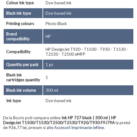
Colour ink type
Dye-based ink
Black ink type
Dye-based ink
Printing colours
Photo Black
Brand
HP
compatibility
HP DesignJet T920 - T1500 - T930 - T1530 -
Compatibility
T2530 - T2500 eMFP
Quantity per pack
1 pz
Black ink
1
cartridges quantity
Black ink volume
300 ml
Ink type
Dye-based ink
De la Bocris poti cumpara online
Ink HP 727 black | 300 ml | HP
DesignJet T1500/T1530/T2500/T2530/T920/T930 F9J79A
la pretul
de 936,77 lei, precum si alte
Accesorii Imprimante ieftine
.