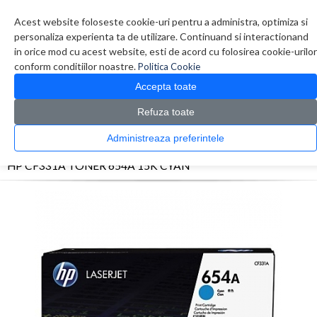
Contul meu
Creare cont
Wish List (0)
Contact
Acest website foloseste cookie-uri pentru a administra, optimiza si
personaliza experienta ta de utilizare. Continuand si interactionand
in orice mod cu acest website, esti de acord cu folosirea cookie-urilor
conform conditiilor noastre.
Politica Cookie
Accepta toate
Refuza toate
CATALOG PRODUSE
0 produs(e)
Administreaza preferintele
>
>
>
Prima Pagina
Consumabile originale
Toner
HP CF331A TONER 654A 15K CYAN
HP CF331A TONER 654A 15K CYAN