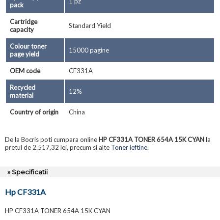
1 pz
pack
Cartridge
Standard Yield
capacity
Colour toner
15000 pagine
page yield
OEM code
CF331A
Recycled
12%
material
Country of origin
China
De la Bocris poti cumpara online
HP CF331A TONER 654A 15K CYAN
la
pretul de 2.517,32 lei, precum si alte
Toner ieftine
.
» Specificatii
Hp CF331A
HP CF331A TONER 654A 15K CYAN