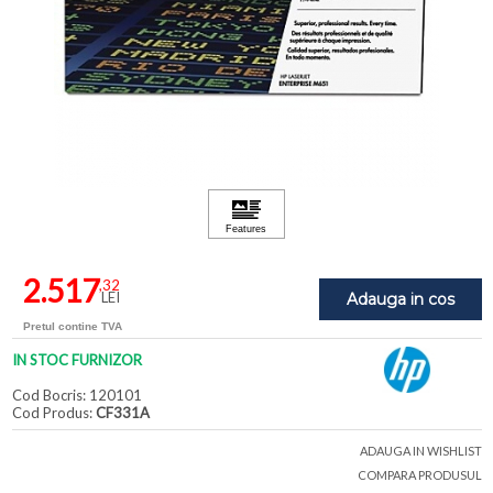
2.517
,32
LEI
Adauga in cos
Pretul contine TVA
IN STOC FURNIZOR
Cod Bocris: 120101
Cod Produs:
CF331A
ADAUGA IN WISHLIST
COMPARA PRODUSUL