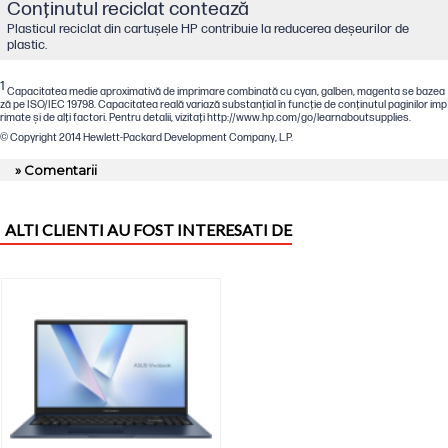
Conţinutul reciclat contează
Plasticul reciclat din cartușele HP contribuie la reducerea deșeurilor de
plastic.
1
Capacitatea medie aproximativă de imprimare combinată cu cyan, galben, magenta se bazea
ză pe ISO/IEC 19798. Capacitatea reală variază substanţial în funcţie de conţinutul paginilor imp
rimate şi de alţi factori. Pentru detalii, vizitaţi http://www.hp.com/go/learnaboutsupplies.
© Copyright 2014 Hewlett-Packard Development Company, L.P.
» Comentarii
ALTI CLIENTI AU FOST INTERESATI DE