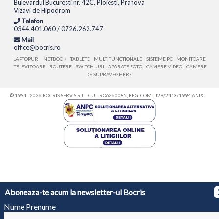
Bulevardul Bucuresti nr. 42C, Ploiesti, Prahova
Vizavi de Hipodrom
Telefon
0344.401.060 / 0726.262.747
Mail
office@bocris.ro
LAPTOPURI
NETBOOK
TABLETE
MULTIFUNCTIONALE
SISTEME PC
MONITOARE
TELEVIZOARE
ROUTERE
SWITCH-URI
APARATE FOTO
CAMERE VIDEO
CAMERE
DE SUPRAVEGHERE
© 1994 - 2026 BOCRIS SERV S.R.L. | CUI: RO6260085, REG. COM.: J29/2413/1994
ANPC
Aboneaza-te acum la newsletter-ul Bocris
Nume Prenume