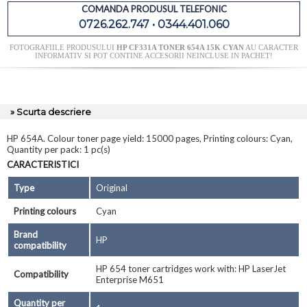
COMANDA PRODUSUL TELEFONIC
0726.262.747 • 0344.401.060
FOTOGRAFIILE PRODUSULUI
HP CF331A TONER 654A 15K CYAN
AU CARACTER
INFORMATIV SI POT CONTINE ACCESORII NEINCLUSE IN PACHET!
» Scurta descriere
HP 654A. Colour toner page yield: 15000 pages, Printing colours: Cyan,
Quantity per pack: 1 pc(s)
CARACTERISTICI
Type
Original
Printing colours
Cyan
Brand
HP
compatibility
HP 654 toner cartridges work with: HP LaserJet
Compatibility
Enterprise M651
Quantity per