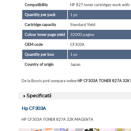
Compatibility
HP 827 toner cartridges work with:
Quantity per pack
1 pz
Cartridge capacity
Standard Yield
Colour toner page yield
32000 pagine
OEM code
CF303A
Quantity per box
1 pz
Country of origin
Japan
De la Bocris poti cumpara online
HP CF303A TONER 827A 32
» Specificatii
Hp CF303A
HP CF303A TONER 827A 32K MAGENTA