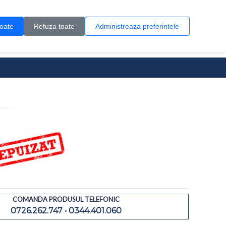
Contul meu
Creare cont
Wish List (0)
Contact
toate
Refuza toate
Administreaza preferintele
0 produs(e)
COMANDA PRODUSUL TELEFONIC
0726.262.747 • 0344.401.060