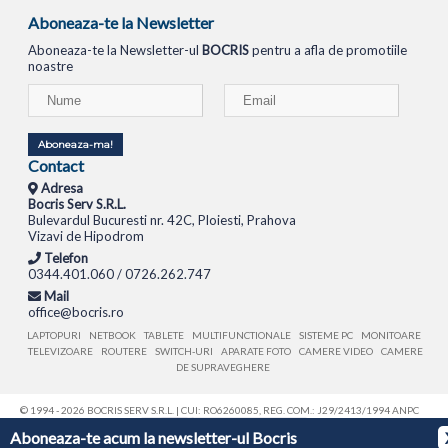
Aboneaza-te la Newsletter
Aboneaza-te la Newsletter-ul
BOCRIS
pentru a afla de promotiile
noastre
Aboneaza-ma!
Contact
Adresa
Bocris Serv S.R.L.
Bulevardul Bucuresti nr. 42C, Ploiesti, Prahova
Vizavi de Hipodrom
Telefon
0344.401.060 / 0726.262.747
Mail
office@bocris.ro
LAPTOPURI
NETBOOK
TABLETE
MULTIFUNCTIONALE
SISTEME PC
MONITOARE
TELEVIZOARE
ROUTERE
SWITCH-URI
APARATE FOTO
CAMERE VIDEO
CAMERE
DE SUPRAVEGHERE
© 1994 - 2026 BOCRIS SERV S.R.L. | CUI: RO6260085, REG. COM.: J29/2413/1994
ANPC
Aboneaza-te acum la newsletter-ul Bocris