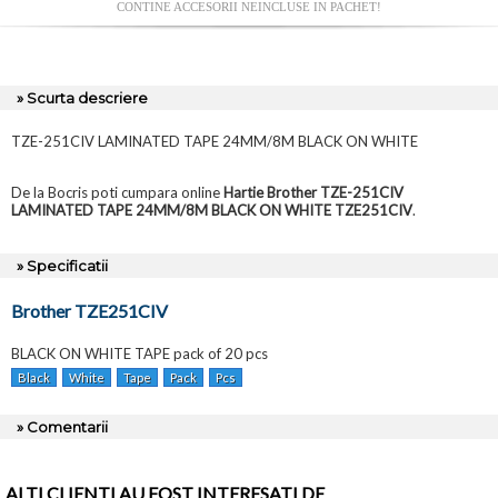
CONTINE ACCESORII NEINCLUSE IN PACHET!
» Scurta descriere
TZE-251CIV LAMINATED TAPE 24MM/8M BLACK ON WHITE
De la Bocris poti cumpara online
Hartie Brother TZE-251CIV
LAMINATED TAPE 24MM/8M BLACK ON WHITE TZE251CIV
.
» Specificatii
Brother TZE251CIV
BLACK ON WHITE TAPE pack of 20 pcs
Black
White
Tape
Pack
Pcs
» Comentarii
ALTI CLIENTI AU FOST INTERESATI DE