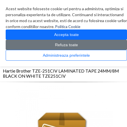
Contul meu
Creare cont
Wish List (0)
Contact
Acest website foloseste cookie-uri pentru a administra, optimiza si
personaliza experienta ta de utilizare. Continuand si interactionand
in orice mod cu acest website, esti de acord cu folosirea cookie-urilor
conform conditiilor noastre.
Politica Cookie
Accepta toate
Refuza toate
CATALOG PRODUSE
0 produs(e)
Administreaza preferintele
>
>
>
Prima Pagina
Consumabile
Hartie
Hartie Brother TZE-251CIV LAMINATED TAPE
24MM/8M BLACK ON WHITE TZE251CIV
Hartie Brother TZE-251CIV LAMINATED TAPE 24MM/8M
BLACK ON WHITE TZE251CIV