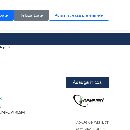
Contul meu
Creare cont
Wish List (0)
Contact
toate
Refuza toate
Administreaza preferintele
0 produs(e)
lk pack
Adauga in cos
R
3
DMI-DVI-0.5M
ADAUGA IN WISHLIST
COMPARA PRODUSUL