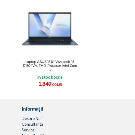
Laptop ASUS 15.6'' Vivobook 15
R1504VA, FHD, Procesor Intel Core
...
in stoc bocris
1.849
,00 LEI
Informaţii
Despre Noi
Consultanta
Service