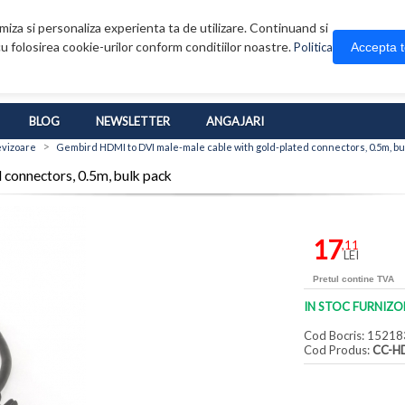
iza si personaliza experienta ta de utilizare. Continuand si
u folosirea cookie-urilor conform conditiilor noastre.
Accepta 
Politica
BLOG
NEWSLETTER
ANGAJARI
>
evizoare
Gembird HDMI to DVI male-male cable with gold-plated connectors, 0.5m, bu
connectors, 0.5m, bulk pack
17
,11
LEI
Pretul contine TVA
IN STOC FURNIZO
Cod Bocris: 15218
Cod Produs:
CC-H