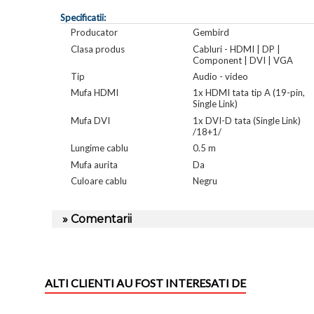
Specificatii:
Producator
Gembird
Clasa produs
Cabluri - HDMI | DP |
Component | DVI | VGA
Tip
Audio - video
Mufa HDMI
1x HDMI tata tip A (19-pin,
Single Link)
Mufa DVI
1x DVI-D tata (Single Link)
/18+1/
Lungime cablu
0.5 m
Mufa aurita
Da
Culoare cablu
Negru
» Comentarii
ALTI CLIENTI AU FOST INTERESATI DE