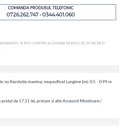
COMANDA PRODUSUL TELEFONIC
0726.262.747 • 0344.401.060
FORMATIV SI POT CONTINE ACCESORII NEINCLUSE IN PACHET!
e: nu Rezolutie maxima: nespecificat Lungime (m): 0.5 - 0.99 m
a pretul de 17,11 lei, precum si alte
Accesorii Monitoare /