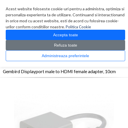
Contul meu
Creare cont
Wish List (0)
Contact
Acest website foloseste cookie-uri pentru a administra, optimiza si
personaliza experienta ta de utilizare. Continuand si interactionand
in orice mod cu acest website, esti de acord cu folosirea cookie-
urilor conform conditiilor noastre.
Politica Cookie
Accepta toate
Refuza toate
CATALOG PRODUSE
0 produs(e)
Administreaza preferintele
>
>
>
Prima Pagina
Monitoare & Televizoare
Accesorii Monitoare / Televizoare
Gembird Displayport male to HDMI female adapter, 10cm
Gembird Displayport male to HDMI female adapter, 10cm