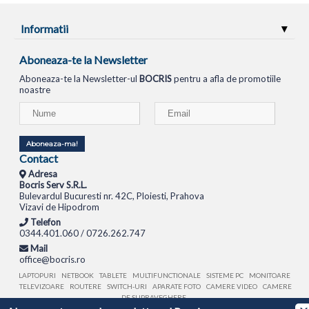
Informatii
Aboneaza-te la Newsletter
Aboneaza-te la Newsletter-ul
BOCRIS
pentru a afla de promotiile
noastre
Aboneaza-ma!
Contact
Adresa
Bocris Serv S.R.L.
Bulevardul Bucuresti nr. 42C, Ploiesti, Prahova
Vizavi de Hipodrom
Telefon
0344.401.060 / 0726.262.747
Mail
office@bocris.ro
LAPTOPURI
NETBOOK
TABLETE
MULTIFUNCTIONALE
SISTEME PC
MONITOARE
TELEVIZOARE
ROUTERE
SWITCH-URI
APARATE FOTO
CAMERE VIDEO
CAMERE
DE SUPRAVEGHERE