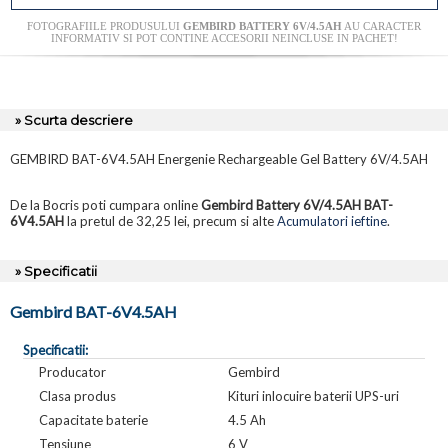
FOTOGRAFIILE PRODUSULUI
GEMBIRD BATTERY 6V/4.5AH
AU CARACTER
INFORMATIV SI POT CONTINE ACCESORII NEINCLUSE IN PACHET!
» Scurta descriere
GEMBIRD BAT-6V4.5AH Energenie Rechargeable Gel Battery 6V/4.5AH
De la Bocris poti cumpara online
Gembird Battery 6V/4.5AH BAT-
6V4.5AH
la pretul de 32,25 lei, precum si alte
Acumulatori ieftine
.
» Specificatii
Gembird BAT-6V4.5AH
Specificatii:
Producator
Gembird
Clasa produs
Kituri inlocuire baterii UPS-uri
Capacitate baterie
4.5 Ah
Tensiune
6 V