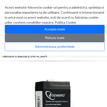
Contul meu
Creare cont
Wish List (0)
Contact
Acest website foloseste cookie-uri pentru a administra, optimiza si
personaliza experienta ta de utilizare. Continuand si interactionand
in orice mod cu acest website, esti de acord cu folosirea cookie-
urilor conform conditiilor noastre.
Politica Cookie
Accepta toate
Refuza toate
CATALOG PRODUSE
0 produs(e)
Administreaza preferintele
>
>
>
Prima Pagina
UPS - Protectie
Acumulatori
Gembird Battery 6V/4.5AH
Gembird Battery 6V/4.5AH