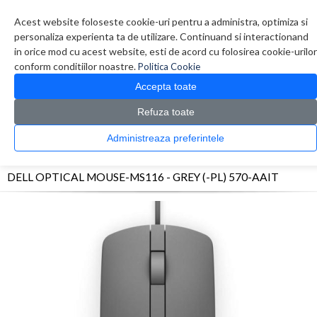
Contul meu
Creare cont
Wish List (0)
Contact
Acest website foloseste cookie-uri pentru a administra, optimiza si
personaliza experienta ta de utilizare. Continuand si interactionand
in orice mod cu acest website, esti de acord cu folosirea cookie-urilor
conform conditiilor noastre.
Politica Cookie
Accepta toate
Refuza toate
CATALOG PRODUSE
0 produs(e)
Administreaza preferintele
>
>
>
Prima Pagina
Periferice
Mouse
DELL OPTICAL MOUSE-MS116 - GREY (-PL) 570-
AAIT
DELL OPTICAL MOUSE-MS116 - GREY (-PL) 570-AAIT