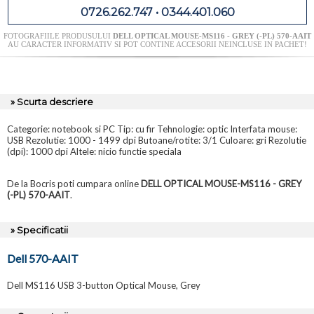
0726.262.747 • 0344.401.060
FOTOGRAFIILE PRODUSULUI
DELL OPTICAL MOUSE-MS116 - GREY (-PL) 570-AAIT
AU CARACTER INFORMATIV SI POT CONTINE ACCESORII NEINCLUSE IN PACHET!
» Scurta descriere
Categorie: notebook si PC Tip: cu fir Tehnologie: optic Interfata mouse:
USB Rezolutie: 1000 - 1499 dpi Butoane/rotite: 3/1 Culoare: gri Rezolutie
(dpi): 1000 dpi Altele: nicio functie speciala
De la Bocris poti cumpara online
DELL OPTICAL MOUSE-MS116 - GREY
(-PL) 570-AAIT
.
» Specificatii
Dell 570-AAIT
Dell MS116 USB 3-button Optical Mouse, Grey