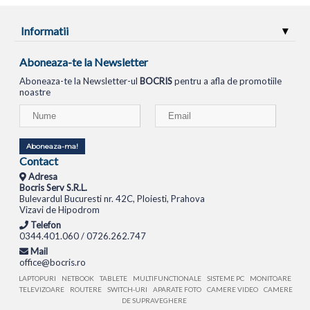
Informatii
Aboneaza-te la Newsletter
Aboneaza-te la Newsletter-ul
BOCRIS
pentru a afla de promotiile
noastre
Aboneaza-ma!
Contact
Adresa
Bocris Serv S.R.L.
Bulevardul Bucuresti nr. 42C, Ploiesti, Prahova
Vizavi de Hipodrom
Telefon
0344.401.060 / 0726.262.747
Mail
office@bocris.ro
LAPTOPURI
NETBOOK
TABLETE
MULTIFUNCTIONALE
SISTEME PC
MONITOARE
TELEVIZOARE
ROUTERE
SWITCH-URI
APARATE FOTO
CAMERE VIDEO
CAMERE
DE SUPRAVEGHERE