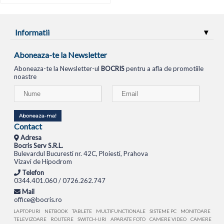
Informatii
Aboneaza-te la Newsletter
Aboneaza-te la Newsletter-ul
BOCRIS
pentru a afla de promotiile
noastre
Aboneaza-ma!
Contact
Adresa
Bocris Serv S.R.L.
Bulevardul Bucuresti nr. 42C, Ploiesti, Prahova
Vizavi de Hipodrom
Telefon
0344.401.060 / 0726.262.747
Mail
office@bocris.ro
LAPTOPURI
NETBOOK
TABLETE
MULTIFUNCTIONALE
SISTEME PC
MONITOARE
TELEVIZOARE
ROUTERE
SWITCH-URI
APARATE FOTO
CAMERE VIDEO
CAMERE