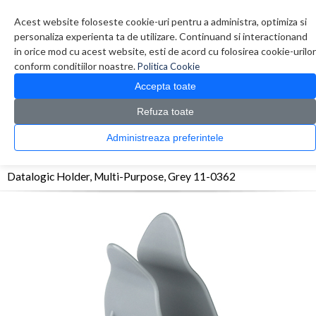
Contul meu
Creare cont
Wish List (0)
Contact
Acest website foloseste cookie-uri pentru a administra, optimiza si
personaliza experienta ta de utilizare. Continuand si interactionand
in orice mod cu acest website, esti de acord cu folosirea cookie-urilor
conform conditiilor noastre.
Politica Cookie
Accepta toate
Refuza toate
CATALOG PRODUSE
0 produs(e)
Administreaza preferintele
>
>
>
Prima Pagina
Periferice
Accesorii Scannere
Datalogic Holder, Multi-Purpose,
Grey 11-0362
Datalogic Holder, Multi-Purpose, Grey 11-0362