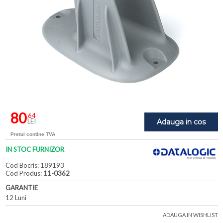
80
,64
LEI
Adauga in cos
Pretul contine TVA
IN STOC FURNIZOR
Cod Bocris: 189193
Cod Produs:
11-0362
GARANTIE
12 Luni
ADAUGA IN WISHLIST