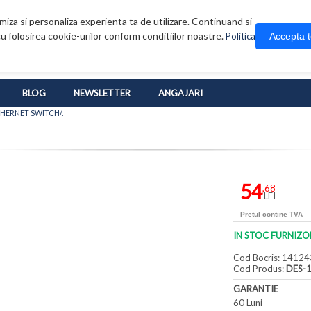
iza si personaliza experienta ta de utilizare. Continuand si
u folosirea cookie-urilor conform conditiilor noastre.
Accepta 
Politica
BLOG
NEWSLETTER
ANGAJARI
ETHERNET SWITCH/.
54
,68
LEI
Pretul contine TVA
IN STOC FURNIZO
Cod Bocris: 14124
Cod Produs:
DES-
GARANTIE
60 Luni