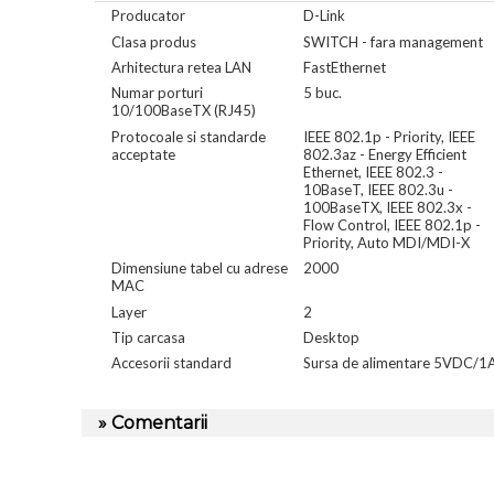
Producator
D-Link
Clasa produs
SWITCH - fara management
Arhitectura retea LAN
FastEthernet
Numar porturi
5 buc.
10/100BaseTX (RJ45)
Protocoale si standarde
IEEE 802.1p - Priority, IEEE
acceptate
802.3az - Energy Efficient
Ethernet, IEEE 802.3 -
10BaseT, IEEE 802.3u -
100BaseTX, IEEE 802.3x -
Flow Control, IEEE 802.1p -
Priority, Auto MDI/MDI-X
Dimensiune tabel cu adrese
2000
MAC
Layer
2
Tip carcasa
Desktop
Accesorii standard
Sursa de alimentare 5VDC/1
» Comentarii