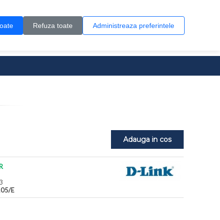
Contul meu
Creare cont
Wish List (0)
Contact
toate
Refuza toate
Administreaza preferintele
0 produs(e)
Adauga in cos
R
3
105/E