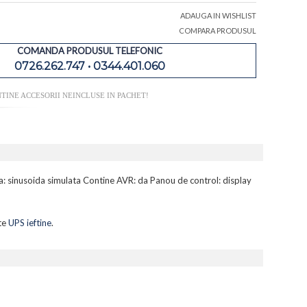
ADAUGA IN WISHLIST
COMPARA PRODUSUL
COMANDA PRODUSUL TELEFONIC
0726.262.747 • 0344.401.060
TINE ACCESORII NEINCLUSE IN PACHET!
 sinusoida simulata Contine AVR: da Panou de control: display
lte
UPS ieftine
.