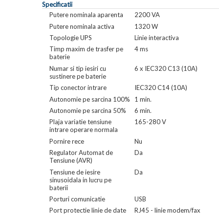
Specificatii
Putere nominala aparenta
2200 VA
Putere nominala activa
1320 W
Topologie UPS
Linie interactiva
Timp maxim de trasfer pe
4 ms
baterie
Numar si tip iesiri cu
6 x IEC320 C13 (10A)
sustinere pe baterie
Tip conector intrare
IEC320 C14 (10A)
Autonomie pe sarcina 100%
1 min.
Autonomie pe sarcina 50%
6 min.
Plaja variatie tensiune
165-280 V
intrare operare normala
Pornire rece
Nu
Regulator Automat de
Da
Tensiune (AVR)
Tensiune de iesire
Da
sinusoidala in lucru pe
baterii
Porturi comunicatie
USB
Port protectie linie de date
RJ45 - linie modem/fax