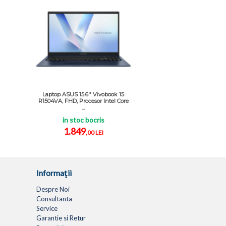
Laptop ASUS 15.6'' Vivobook 15
R1504VA, FHD, Procesor Intel Core
...
in stoc bocris
1.849
,00 LEI
Informaţii
Despre Noi
Consultanta
Service
Garantie si Retur