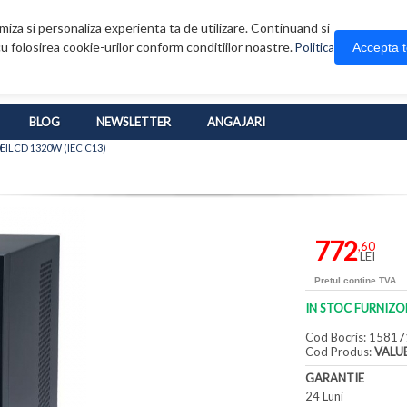
iza si personaliza experienta ta de utilizare. Continuand si
u folosirea cookie-urilor conform conditiilor noastre.
Accepta 
Politica
BLOG
NEWSLETTER
ANGAJARI
EILCD 1320W (IEC C13)
772
,60
LEI
Pretul contine TVA
IN STOC FURNIZO
Cod Bocris: 15817
Cod Produs:
VALU
GARANTIE
24 Luni