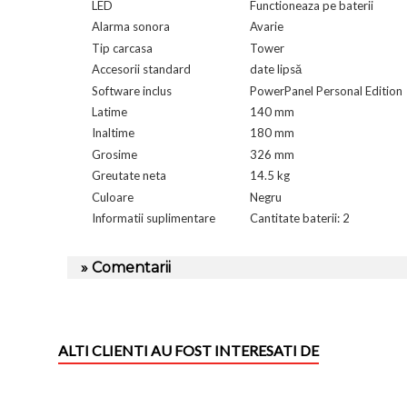
LED
Functioneaza pe baterii
Alarma sonora
Avarie
Tip carcasa
Tower
Accesorii standard
date lipsă
Software inclus
PowerPanel Personal Edition
Latime
140 mm
Inaltime
180 mm
Grosime
326 mm
Greutate neta
14.5 kg
Culoare
Negru
Informatii suplimentare
Cantitate baterii: 2
» Comentarii
ALTI CLIENTI AU FOST INTERESATI DE