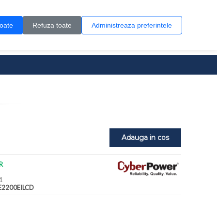
Contul meu
Creare cont
Wish List (0)
Contact
toate
Refuza toate
Administreaza preferintele
0 produs(e)
Adauga in cos
R
1
E2200EILCD