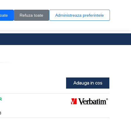
Contul meu
Creare cont
Wish List (0)
Contact
toate
Refuza toate
Administreaza preferintele
0 produs(e)
Adauga in cos
R
8