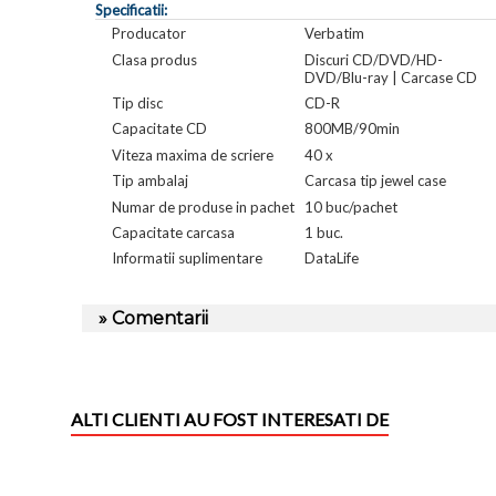
Specificatii:
Producator
Verbatim
Clasa produs
Discuri CD/DVD/HD-
DVD/Blu-ray | Carcase CD
Tip disc
CD-R
Capacitate CD
800MB/90min
Viteza maxima de scriere
40 x
Tip ambalaj
Carcasa tip jewel case
Numar de produse in pachet
10 buc/pachet
Capacitate carcasa
1 buc.
Informatii suplimentare
DataLife
» Comentarii
ALTI CLIENTI AU FOST INTERESATI DE