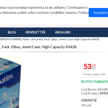
iza si personaliza experienta ta de utilizare. Continuand si
u folosirea cookie-urilor conform conditiilor noastre.
Accepta 
Politica
BLOG
NEWSLETTER
ANGAJARI
ERBATIM 800MB, 90min, viteza 40x, Pack 10buc, Jewel Case, High Capacity 43428
Pack 10buc, Jewel Case, High Capacity 43428
53
,19
LEI
Pretul contine TVA
IN STOC FURNIZO
Cod Bocris: 84108
Cod Produs:
4342
GARANTIE
24 Luni