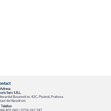
ontact
Adresa
cris Serv S.R.L.
levardul Bucuresti nr. 42C, Ploiesti, Prahova
zavi de Hipodrom
Telefon
344.401.060 / 0726.262.747