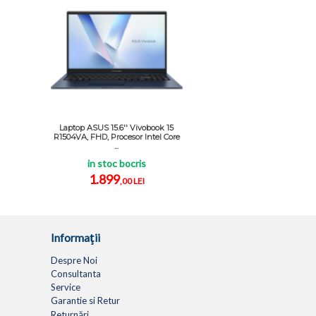
Laptop ASUS 15.6'' Vivobook 15
R1504VA, FHD, Procesor Intel Core
...
in stoc bocris
1.899
,00 LEI
Informaţii
Despre Noi
Consultanta
Service
Garantie si Retur
Returnări