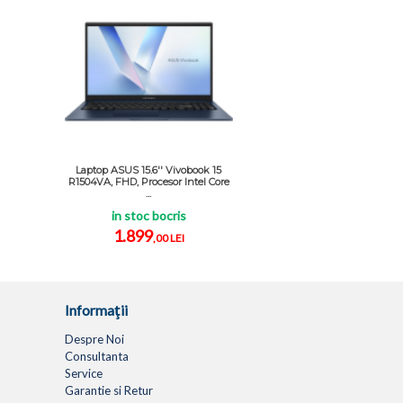
Laptop ASUS 15.6'' Vivobook 15
R1504VA, FHD, Procesor Intel Core
...
in stoc bocris
1.899
,00 LEI
Informaţii
Despre Noi
Consultanta
Service
Garantie si Retur