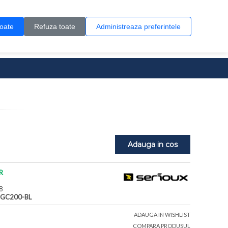
Contul meu
Creare cont
Wish List (0)
Contact
toate
Refuza toate
Administreaza preferintele
0 produs(e)
Adauga in cos
R
8
PGC200-BL
ADAUGA IN WISHLIST
COMPARA PRODUSUL