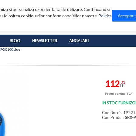
iza si personaliza experienta ta de utilizare. Continuand si
u folosirea cookie-urilor conform conditiilor noastre.
Accepta 
Politica
BLOG
NEWSLETTER
ANGAJARI
X-PGC100 blue
112
,31
LEI
Pretul contine TVA
IN STOC FURNIZO
Cod Bocris: 19221
Cod Produs:
SRX-