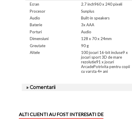
Ecran
2.7 inch960 x 240 pixeli
Procesor
Sunplus
Audio
Built-in speakers
Baterie
3x AAA
Porturi
Audio
Dimensiuni
128 x 70 x 24mm
Greutate
90 g
Altele
100 jocuri 16-bit incluse9 x
jocuri sport 3D de mare
rezolutie91 x jocuri
ArcadePotrivita pentru copii
cu varsta 4+ ani
» Comentarii
ALTI CLIENTI AU FOST INTERESATI DE