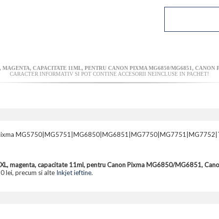
 MAGENTA, CAPACITATE 11ML, PENTRU CANON PIXMA MG6850/MG6851, CANON 
CARACTER INFORMATIV SI POT CONTINE ACCESORII NEINCLUSE IN PACHET!
 pentru Pixma MG5750|MG5751|MG6850|MG6851|MG7750|MG7751|MG7752
71XL, magenta, capacitate 11ml, pentru Canon Pixma MG6850/MG6851, C
0 lei, precum si alte
Inkjet ieftine
.