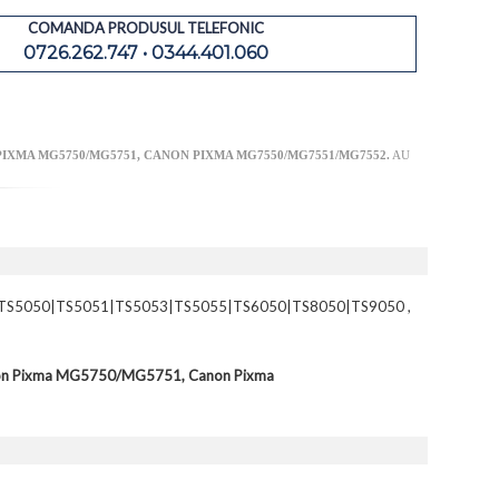
COMANDA PRODUSUL TELEFONIC
0726.262.747 • 0344.401.060
PIXMA MG5750/MG5751, CANON PIXMA MG7550/MG7551/MG7552.
AU
|TS5050|TS5051|TS5053|TS5055|TS6050|TS8050|TS9050 ,
anon Pixma MG5750/MG5751, Canon Pixma