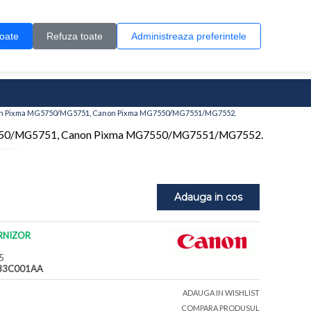
Contul meu
Creare cont
Wish List (0)
Contact
toate
Refuza toate
Administreaza preferintele
0 produs(e)
Canon Pixma MG5750/MG5751, Canon Pixma MG7550/MG7551/MG7552.
MG5750/MG5751, Canon Pixma MG7550/MG7551/MG7552.
Adauga in cos
RNIZOR
5
33C001AA
ADAUGA IN WISHLIST
COMPARA PRODUSUL