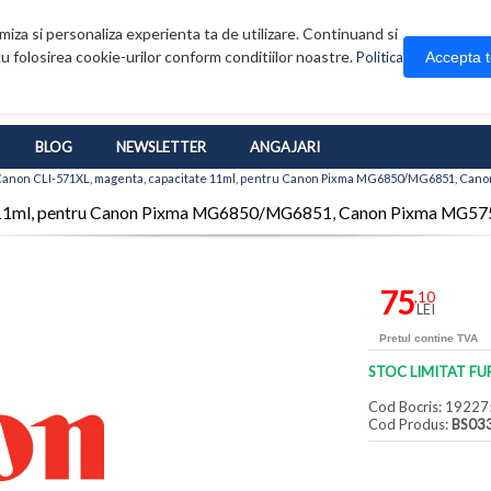
iza si personaliza experienta ta de utilizare. Continuand si
u folosirea cookie-urilor conform conditiilor noastre.
Accepta 
Politica
BLOG
NEWSLETTER
ANGAJARI
Canon CLI-571XL, magenta, capacitate 11ml, pentru Canon Pixma MG6850/MG6851, 
tate 11ml, pentru Canon Pixma MG6850/MG6851, Canon Pixma 
75
,10
LEI
Pretul contine TVA
STOC LIMITAT FU
Cod Bocris: 19227
Cod Produs:
BS03