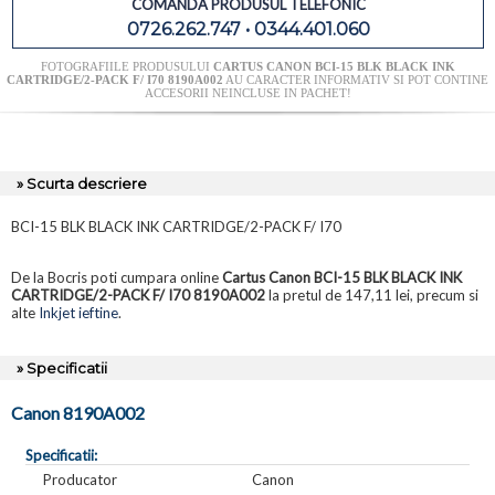
COMANDA PRODUSUL TELEFONIC
0726.262.747 • 0344.401.060
FOTOGRAFIILE PRODUSULUI
CARTUS CANON BCI-15 BLK BLACK INK
CARTRIDGE/2-PACK F/ I70 8190A002
AU CARACTER INFORMATIV SI POT CONTINE
ACCESORII NEINCLUSE IN PACHET!
» Scurta descriere
BCI-15 BLK BLACK INK CARTRIDGE/2-PACK F/ I70
De la Bocris poti cumpara online
Cartus Canon BCI-15 BLK BLACK INK
CARTRIDGE/2-PACK F/ I70 8190A002
la pretul de 147,11 lei, precum si
alte
Inkjet ieftine
.
» Specificatii
Canon 8190A002
Specificatii:
Producator
Canon