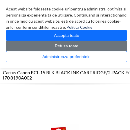
Contul meu
Creare cont
Wish List (0)
Contact
Acest website foloseste cookie-uri pentru a administra, optimiza si
personaliza experienta ta de utilizare. Continuand si interactionand
in orice mod cu acest website, esti de acord cu folosirea cookie-
urilor conform conditiilor noastre.
Politica Cookie
Accepta toate
Refuza toate
CATALOG PRODUSE
0 produs(e)
Administreaza preferintele
>
>
>
Prima Pagina
Consumabile originale
Inkjet
Cartus Canon BCI-15 BLK BLACK
INK CARTRIDGE/2-PACK F/ I70 8190A002
Cartus Canon BCI-15 BLK BLACK INK CARTRIDGE/2-PACK F/
I70 8190A002