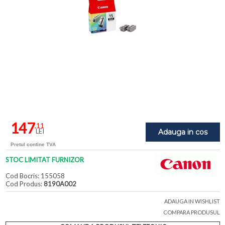
147
,11
LEI
Adauga in cos
Pretul contine TVA
STOC LIMITAT FURNIZOR
Cod Bocris: 155058
Cod Produs:
8190A002
ADAUGA IN WISHLIST
COMPARA PRODUSUL