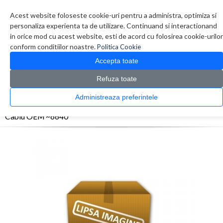
Contul meu
Creare cont
Wish List (0)
Contact
Acest website foloseste cookie-uri pentru a administra, optimiza si
personaliza experienta ta de utilizare. Continuand si interactionand
in orice mod cu acest website, esti de acord cu folosirea cookie-urilor
conform conditiilor noastre.
Politica Cookie
Accepta toate
Refuza toate
CATALOG PRODUSE
0 produs(e)
Administreaza preferintele
>
Prima Pagina
Cablu OEM ~6640
Cablu OEM ~6640