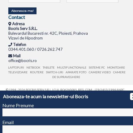
Aboneaza-ma!
Contact
Adresa
Bocris Serv S.R.L.
Bulevardul Bucuresti nr. 42C, Ploiesti, Prahova
Vizavi de Hipodrom
Telefon
0344.401.060 / 0726.262.747
Mail
office@bocris.ro
LAPTOPURI
NETBOOK
TABLETE
MULTIFUNCTIONALE
SISTEME PC
MONITOARE
TELEVIZOARE
ROUTERE
SWITCH-URI
APARATE FOTO
CAMERE VIDEO
CAMERE
DE SUPRAVEGHERE
© 1994 - 2026 BOCRIS SERV S.R.L. | CUI: RO6260085, REG. COM.: J29/2413/1994
ANPC
Aboneaza-te acum la newsletter-ul Bocris
Nume Prenume
Email