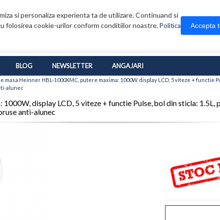
iza si personaliza experienta ta de utilizare. Continuand si
u folosirea cookie-urilor conform conditiilor noastre.
Accepta 
Politica
BLOG
NEWSLETTER
ANGAJARI
 masa Heinner HBL-1000XMC, putere maxima: 1000W, display LCD, 5 viteze + functie Pulse,
nti-alunec
W, display LCD, 5 viteze + functie Pulse, bol din sticla: 1.5L, pa
ioruse anti-alunec