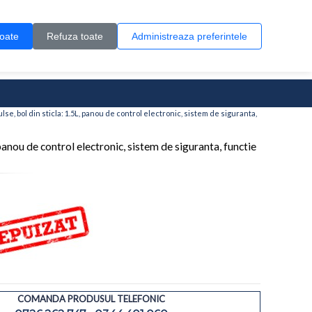
Contul meu
Creare cont
Wish List (0)
Contact
toate
Refuza toate
Administreaza preferintele
0 produs(e)
 bol din sticla: 1.5L, panou de control electronic, sistem de siguranta,
nou de control electronic, sistem de siguranta, functie
COMANDA PRODUSUL TELEFONIC