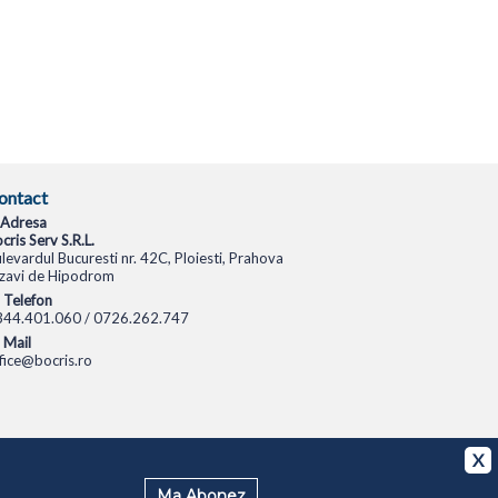
ontact
Adresa
cris Serv S.R.L.
levardul Bucuresti nr. 42C, Ploiesti, Prahova
zavi de Hipodrom
Telefon
344.401.060 / 0726.262.747
Mail
fice@bocris.ro
CAMERE VIDEO
CAMERE DE SUPRAVEGHERE
X
Ma Abonez