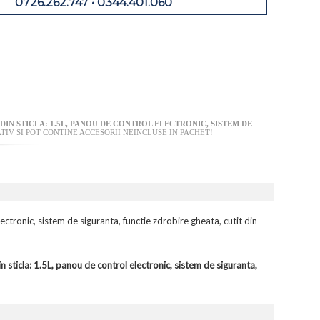
0726.262.747 • 0344.401.060
DIN STICLA: 1.5L, PANOU DE CONTROL ELECTRONIC, SISTEM DE
IV SI POT CONTINE ACCESORII NEINCLUSE IN PACHET!
tronic, sistem de siguranta, functie zdrobire gheata, cutit din
ticla: 1.5L, panou de control electronic, sistem de siguranta,