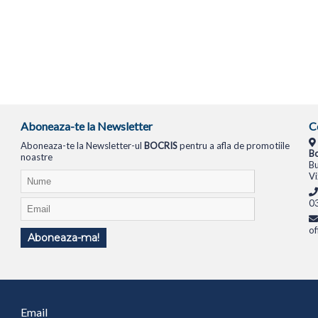
Aboneaza-te la Newsletter
C
Aboneaza-te la Newsletter-ul
BOCRIS
pentru a afla de promotiile
Bo
noastre
Bu
Vi
0
of
Aboneaza-ma!
TIONALE
SISTEME PC
MONITOARE
TELEVIZOARE
ROUTERE
SWITCH-URI
APARATE FOTO
Email
1994
ANPC