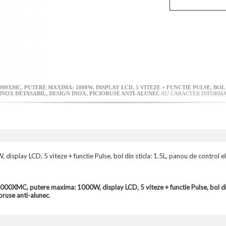
0XMC, PUTERE MAXIMA: 1000W, DISPLAY LCD, 5 VITEZE + FUNCTIE PULSE, BOL 
INOX DETASABIL, DESIGN INOX, PICIORUSE ANTI-ALUNEC
AU CARACTER INFORMAT
ay LCD, 5 viteze + functie Pulse, bol din sticla: 1.5L, panou de control elec
0XMC, putere maxima: 1000W, display LCD, 5 viteze + functie Pulse, bol din s
ioruse anti-alunec
.