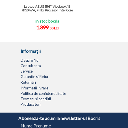
Laptop ASUS 15.6'' Vivobook 15
R1504VA, FHD, Procesor Intel Core
...
in stoc bocris
1.899
,00 LEI
Informaţii
Despre Noi
Consultanta
Service
Garantie si Retur
Returnări
Informatii livrare
Politica de confidentialitate
Termeni si conditii
Producatori
LAPTOPURI
NETBOOK
TABLETE
MULTIFUNC
Aboneaza-te acum la newsletter-ul Bocris
Nume Prenume
© 1994 - 2026 BOCRIS SERV S.R.L. | CUI: RO6260085, REG. COM.: J29/2413/