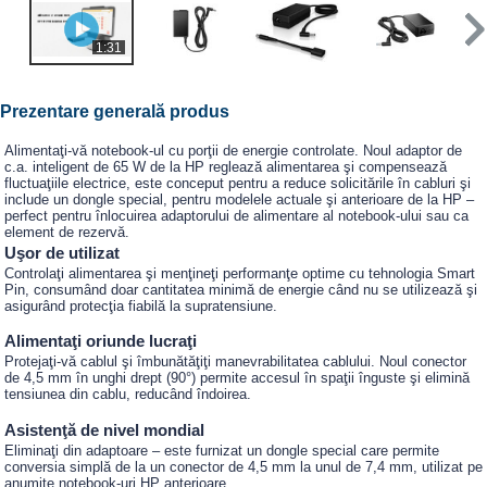
1:31
Prezentare generală produs
Alimentaţi-vă notebook-ul cu porţii de energie controlate. Noul adaptor de
c.a. inteligent de 65 W de la HP reglează alimentarea şi compensează
fluctuaţiile electrice, este conceput pentru a reduce solicitările în cabluri şi
include un dongle special, pentru modelele actuale şi anterioare de la HP –
perfect pentru înlocuirea adaptorului de alimentare al notebook-ului sau ca
element de rezervă.
Uşor de utilizat
Controlaţi alimentarea şi menţineţi performanţe optime cu tehnologia Smart
Pin, consumând doar cantitatea minimă de energie când nu se utilizează şi
asigurând protecţia fiabilă la supratensiune.
Alimentaţi oriunde lucraţi
Protejaţi-vă cablul şi îmbunătăţiţi manevrabilitatea cablului. Noul conector
de 4,5 mm în unghi drept (90°) permite accesul în spaţii înguste şi elimină
tensiunea din cablu, reducând îndoirea.
Asistenţă de nivel mondial
Eliminaţi din adaptoare – este furnizat un dongle special care permite
conversia simplă de la un conector de 4,5 mm la unul de 7,4 mm, utilizat pe
anumite notebook-uri HP anterioare.