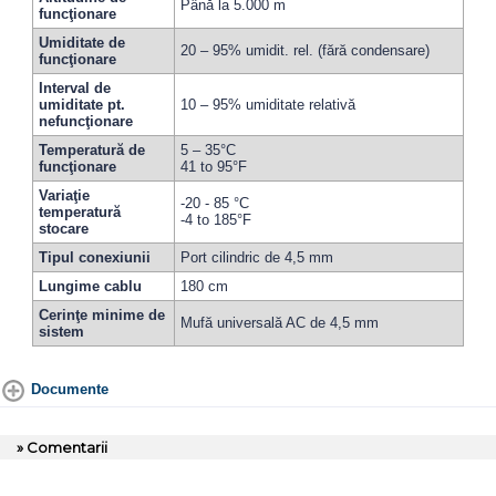
Până la 5.000 m
funcţionare
Umiditate de
20 – 95% umidit. rel. (fără condensare)
funcţionare
Interval de
umiditate pt.
10 – 95% umiditate relativă
nefuncţionare
Temperatură de
5 – 35°C
funcţionare
41 to 95°F
Variaţie
-20 - 85 °C
temperatură
-4 to 185°F
stocare
Tipul conexiunii
Port cilindric de 4,5 mm
Lungime cablu
180 cm
Cerinţe minime de
Mufă universală AC de 4,5 mm
sistem
Documente
» Comentarii