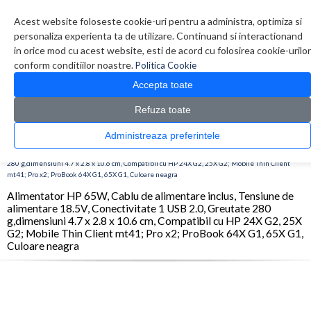
Contul meu
Creare cont
Wish List (0)
Contact
Acest website foloseste cookie-uri pentru a administra, optimiza si
personaliza experienta ta de utilizare. Continuand si interactionand
in orice mod cu acest website, esti de acord cu folosirea cookie-urilor
conform conditiilor noastre.
Politica Cookie
Accepta toate
Refuza toate
CATALOG PRODUSE
0 produs(e)
Administreaza preferintele
>
>
>
Prima Pagina
Accesorii Laptop & Tablete
Alimentatoare
Alimentator HP 65W,
Cablu de alimentare inclus, Tensiune de alimentare 18.5V, Conectivitate 1 USB 2.0, Greutate
280 g,dimensiuni 4.7 x 2.8 x 10.6 cm, Compatibil cu HP 24X G2, 25X G2; Mobile Thin Client
mt41; Pro x2; ProBook 64X G1, 65X G1, Culoare neagra
Alimentator HP 65W, Cablu de alimentare inclus, Tensiune de
alimentare 18.5V, Conectivitate 1 USB 2.0, Greutate 280
g,dimensiuni 4.7 x 2.8 x 10.6 cm, Compatibil cu HP 24X G2, 25X
G2; Mobile Thin Client mt41; Pro x2; ProBook 64X G1, 65X G1,
Culoare neagra