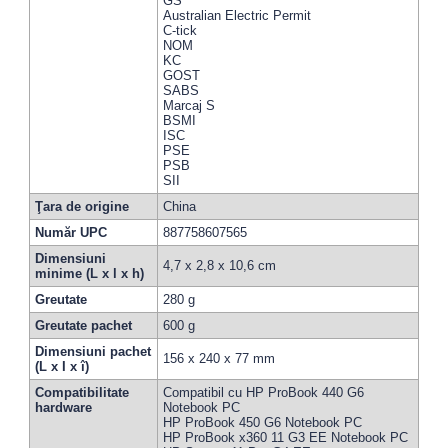
GS
Australian Electric Permit
C-tick
NOM
KC
GOST
SABS
Marcaj S
BSMI
ISC
PSE
PSB
SII
Ţara de origine
China
Număr UPC
887758607565
Dimensiuni
4,7 x 2,8 x 10,6 cm
minime (L x l x h)
Greutate
280 g
Greutate pachet
600 g
Dimensiuni pachet
156 x 240 x 77 mm
(L x I x î)
Compatibilitate
Compatibil cu HP ProBook 440 G6
hardware
Notebook PC
HP ProBook 450 G6 Notebook PC
HP ProBook x360 11 G3 EE Notebook PC