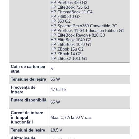
HP ProBook 430 G3
HP EliteBook 725 G3
HP ChromeBook 11 G4
HP x360 310 G2
HP 350 G2
HP Spectre Pro x360 Convertible PC
HP ProBook 11 G1 Education Edition G1
HP EliteBook Revolve 810 G3
HP EliteBook 1040 G2
HP EliteBook 1020 G1
HP ZBook 15u G2
HP ZBook 14 G2
HP Elite x2 1011 G1
Cutii de carton pe
5
strat
Tensiune de ieşire
65 W
Frecvenţă de
47-63 Hz
intrare
Putere disponibilă
65 W
Curent de intrare
în timpul
Max. 1,7 A la 90 V c.a.
funcţionării
Tensiuni de ieşire
18,5 V
Altitudine de