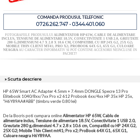
COMANDA PRODUSUL TELEFONIC
0726.262.747 • 0344.401.060
FOTOGRAFIILE PRODUSULUI
ALIMENTATOR HP 65W, CABLU DE ALIMENTARE
INCLUS, TENSIUNE DE ALIMENTARE 18.5V, CONECTIVITATE 1 USB 2.0, GREUTATE
280 G,DIMENSIUNI 4.7 X 2.8 X 10.6 CM, COMPATIBIL CU HP 24X G2, 25X G2;
MOBILE THIN CLIENT MT41; PRO X2; PROBOOK 64X G1, 65X G1, CULOARE
NEAGRA
AU CARACTER INFORMATIV SI POT CONTINE ACCESORII NEINCLUSE IN
PACHET!
» Scurta descriere
HP 65W Smart AC Adapter 4.5mm + 7.4mm DONGLE Specre 13 Pro
Elitebook 1040/8xx/7xx Pro x2 612 Probook 6xx/4xx HP 35x HP 25x,
"H6Y89AA#ABB" (timbru verde 0.80 lei)
De la Bocris poti cumpara online
Alimentator HP 65W, Cablu de
alimentare inclus, Tensiune de alimentare 18.5V, Conectivitate 1 USB 2.0,
Greutate 280 g,dimensiuni 4.7 x 2.8 x 10.6 cm, Compatibil cu HP 24X G2,
25X G2; Mobile Thin Client mt41; Pro x2; ProBook 64X G1, 65X G1,
Culoare neagra H6Y89AA
.