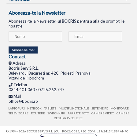
Aboneaza-te la Newsletter
Aboneaza-te la Newsletter-ul
BOCRIS
pentru a afla de promotiile
noastre
Aboneaza-ma!
Contact
Adresa
Bocris Serv S.R.L.
Bulevardul Bucuresti nr. 42C, Ploiesti, Prahova
Vizavi de Hipodrom
Telefon
0344.401.060 / 0726.262.747
Mail
office@bocris.ro
LAPTOPURI
NETBOOK
TABLETE
MULTIFUNCTIONALE
SISTEME PC
MONITOARE
TELEVIZOARE
ROUTERE
SWITCH-URI
APARATE FOTO
CAMERE VIDEO
CAMERE
DE SUPRAVEGHERE
© 1994 - 2026 BOCRIS SERV S.R.L. | CUI: RO6260085, REG. COM.: J29/2413/1994
ANPC