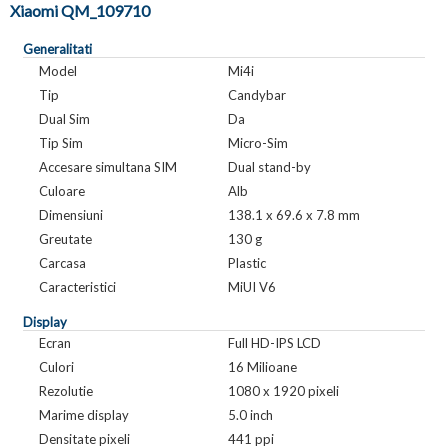
Xiaomi QM_109710
Generalitati
Model
Mi4i
Tip
Candybar
Dual Sim
Da
Tip Sim
Micro-Sim
Accesare simultana SIM
Dual stand-by
Culoare
Alb
Dimensiuni
138.1 x 69.6 x 7.8 mm
Greutate
130 g
Carcasa
Plastic
Caracteristici
MiUI V6
Display
Ecran
Full HD-IPS LCD
Culori
16 Milioane
Rezolutie
1080 x 1920 pixeli
Marime display
5.0 inch
Densitate pixeli
441 ppi