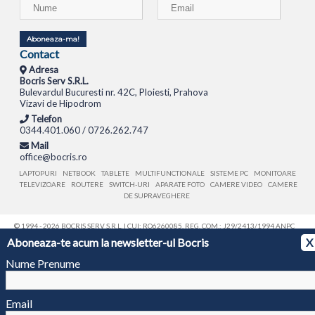
Aboneaza-ma!
Contact
Adresa
Bocris Serv S.R.L.
Bulevardul Bucuresti nr. 42C, Ploiesti, Prahova
Vizavi de Hipodrom
Telefon
0344.401.060 / 0726.262.747
Mail
office@bocris.ro
LAPTOPURI
NETBOOK
TABLETE
MULTIFUNCTIONALE
SISTEME PC
MONITOARE
TELEVIZOARE
ROUTERE
SWITCH-URI
APARATE FOTO
CAMERE VIDEO
CAMERE
DE SUPRAVEGHERE
© 1994 - 2026 BOCRIS SERV S.R.L. | CUI: RO6260085, REG. COM.: J29/2413/1994
ANPC
Aboneaza-te acum la newsletter-ul Bocris
X
Nume Prenume
Email