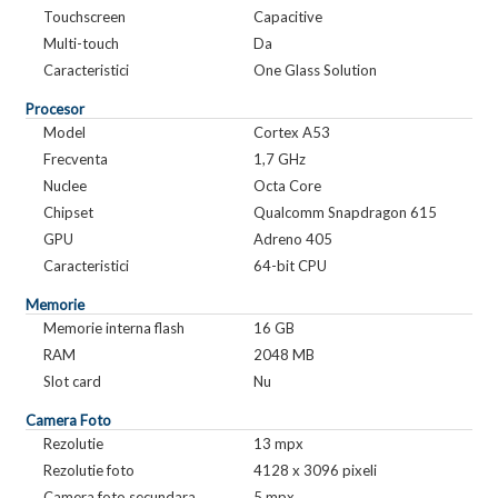
Touchscreen
Capacitive
Multi-touch
Da
Caracteristici
One Glass Solution
Procesor
Model
Cortex A53
Frecventa
1,7 GHz
Nuclee
Octa Core
Chipset
Qualcomm Snapdragon 615
GPU
Adreno 405
Caracteristici
64-bit CPU
Memorie
Memorie interna flash
16 GB
RAM
2048 MB
Slot card
Nu
Camera Foto
Rezolutie
13 mpx
Rezolutie foto
4128 x 3096 pixeli
Camera foto secundara
5 mpx