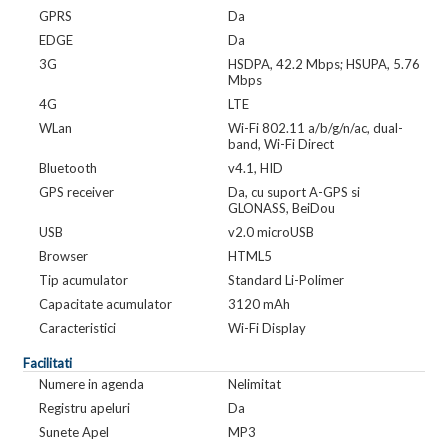
GPRS
Da
EDGE
Da
3G
HSDPA, 42.2 Mbps; HSUPA, 5.76
Mbps
4G
LTE
WLan
Wi-Fi 802.11 a/b/g/n/ac, dual-
band, Wi-Fi Direct
Bluetooth
v4.1, HID
GPS receiver
Da, cu suport A-GPS si
GLONASS, BeiDou
USB
v2.0 microUSB
Browser
HTML5
Tip acumulator
Standard Li-Polimer
Capacitate acumulator
3120 mAh
Caracteristici
Wi-Fi Display
Facilitati
Numere in agenda
Nelimitat
Registru apeluri
Da
Sunete Apel
MP3