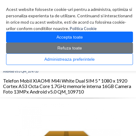
Contul meu
Creare cont
Wish List (0)
Contact
Acest website foloseste cookie-uri pentru a administra, optimiza si
personaliza experienta ta de utilizare. Continuand si interactionand
in orice mod cu acest website, esti de acord cu folosirea cookie-
urilor conform conditiilor noastre.
Politica Cookie
Accepta toate
Refuza toate
CATALOG PRODUSE
0 produs(e)
Administreaza preferintele
>
>
>
Prima Pagina
Telefoane
Smartphone
Telefon Mobil XIAOMI Mi4i White Dual
SIM 5 " 1080 x 1920 Cortex A53 Octa Core 1.7GHz memorie interna 16GB Camera Foto 13MPx
Android v5.0 QM_109710
Telefon Mobil XIAOMI Mi4i White Dual SIM 5 " 1080 x 1920
Cortex A53 Octa Core 1.7GHz memorie interna 16GB Camera
Foto 13MPx Android v5.0 QM_109710