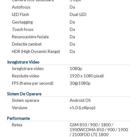
Autofocus
Da
LED Flash
Dual-LED
Geotagging
Da
Touch focus
Da
Recunoastere faciala
Da
Detectie zambet
Da
HDR (High Dynamic Range)
Da
Inregistrare Video
Inregistrare video
1080p
Rezolutie video
1920 x 1080 pixeli
FPS (frame per second)
30@1080p
Sistem De Operare
Sistem operare
Android OS
Versiune
v5.0 (Lollipop)
Performante
Retea
GSM 850 / 900 / 1800 /
1900WCDMA 850 / 900 / 1900
/ 2100FDD LTE 1800