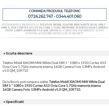
COMANDA PRODUSUL TELEFONIC
0726.262.747 • 0344.401.060
FOTOGRAFIILE PRODUSULUI
TELEFON MOBIL XIAOMI MI4I WHITE DUAL SIM 5 "
1080 X 1920 CORTEX A53 OCTA CORE 1.7GHZ MEMORIE INTERNA 16GB CAMERA
FOTO 13MPX ANDROID V5.0 QM_109710
AU CARACTER INFORMATIV SI POT
CONTINE ACCESORII NEINCLUSE IN PACHET!
» Scurta descriere
Telefon Mobil XIAOMI Mi4i White Dual SIM 5 " 1080 x 1920 Cortex A53
Octa Core 1.7GHz memorie interna 16GB Camera Foto 13MPx Android
v5.0 QM_109710
De la Bocris poti cumpara online
Telefon Mobil XIAOMI Mi4i White Dual
SIM 5 " 1080 x 1920 Cortex A53 Octa Core 1.7GHz memorie interna
16GB Camera Foto 13MPx Android v5.0 QM_109710
.
» Specificatii