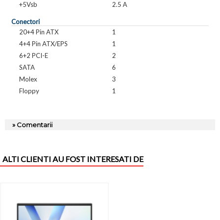
+5Vsb
2.5 A
Conectori
20+4 Pin ATX
1
4+4 Pin ATX/EPS
1
6+2 PCI-E
2
SATA
6
Molex
3
Floppy
1
» Comentarii
ALTI CLIENTI AU FOST INTERESATI DE