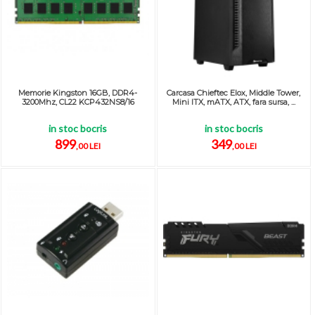
Memorie Kingston 16GB, DDR4-
Carcasa Chieftec Elox, Middle Tower,
3200Mhz, CL22 KCP432NS8/16
Mini ITX, mATX, ATX, fara sursa, ...
in stoc bocris
in stoc bocris
899
349
,00 LEI
,00 LEI