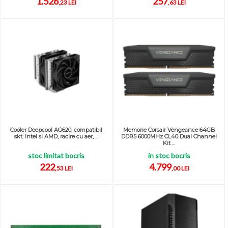
1.526
257
,23 LEI
,63 LEI
Cooler Deepcool AG620, compatibil
Memorie Corsair Vengeance 64GB
skt. Intel si AMD, racire cu aer, ...
DDR5 6000MHz CL40 Dual Channel
Kit ...
stoc limitat bocris
in stoc bocris
222
4.799
,53 LEI
,00 LEI