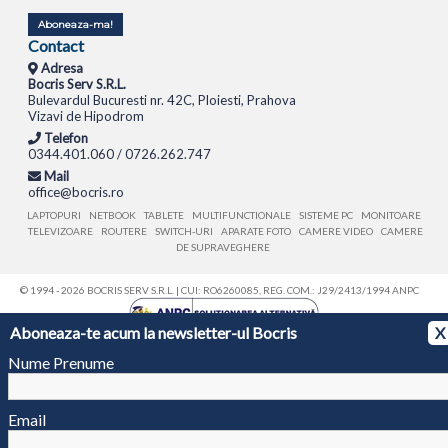
Aboneaza-ma!
Contact
Adresa
Bocris Serv S.R.L.
Bulevardul Bucuresti nr. 42C, Ploiesti, Prahova
Vizavi de Hipodrom
Telefon
0344.401.060 / 0726.262.747
Mail
office@bocris.ro
LAPTOPURI
NETBOOK
TABLETE
MULTIFUNCTIONALE
SISTEME PC
MONITOARE
TELEVIZOARE
ROUTERE
SWITCH-URI
APARATE FOTO
CAMERE VIDEO
CAMERE
DE SUPRAVEGHERE
© 1994 - 2026 BOCRIS SERV S.R.L. | CUI: RO6260085, REG. COM.: J29/2413/1994
ANPC
Aboneaza-te acum la newsletter-ul Bocris
X
Nume Prenume
Email