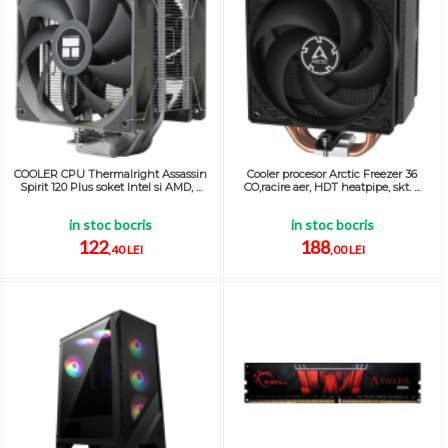
COOLER CPU Thermalright Assassin
Cooler procesor Arctic Freezer 36
Spirit 120 Plus soket Intel si AMD, ...
CO,racire aer, HDT heatpipe, skt. ...
in stoc bocris
in stoc bocris
122
188
,40 LEI
,00 LEI