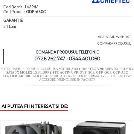
Cod Bocris: 143946
Cod Produs:
GDP-650C
GARANTIE
24 Luni
ADAUGA IN WISHLIST
COMPARA PRODUSUL
COMANDA PRODUSUL TELEFONIC
0726.262.747 • 0344.401.060
FOTOGRAFIILE PRODUSULUI
SURSA MODULARA CHIEFTEC A-90 650W 2X PCI-E 6X
SATA 3X MOLEX 1X FLOPPY PFC ACTIV UVP, OVP, SCP, OPP, OCP, OTP, AFC
CERTIFICARE 80+ GOLD GDP-650C
AU CARACTER INFORMATIV SI POT CONTINE
ACCESORII NEINCLUSE IN PACHET!
AI PUTEA FI INTERESAT SI DE: