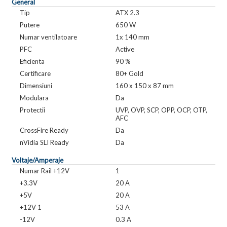
General
Tip
ATX 2.3
Putere
650 W
Numar ventilatoare
1x 140 mm
PFC
Active
Eficienta
90 %
Certificare
80+ Gold
Dimensiuni
160 x 150 x 87 mm
Modulara
Da
Protectii
UVP, OVP, SCP, OPP, OCP, OTP,
AFC
CrossFire Ready
Da
nVidia SLI Ready
Da
Voltaje/Amperaje
Numar Rail +12V
1
+3.3V
20 A
+5V
20 A
+12V 1
53 A
-12V
0.3 A