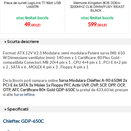
Placa de sunet LogiLink 7.1 16bit USB
Memorie Kingston 8GB DDR4-
UA0078
3200MHZ CL16 DIMM/FURY BEAST
BLACK ...
stoc limitat bocris
stoc limitat bocris
49
599
,00 LEI
,00 LEI
» Scurta descriere
Format: ATX 12V V2.3 Modulara: semi-modulara Putere sursa (W): 650
W Dimensiune ventilator (mm): 140 mm x 1 Certificare: 80 Plus Gold -
compatibila Conectori: MB 20+4 pin x 1 , CPU 4+4 pin x 1 , PCI-E 6+2 pin
x 2 , SATA x 6 , MOLEX 4-pin x 3 , Floppy 4-pin x 1
De la Bocris poti cumpara online
Sursa Modulara Chieftec A-90 650W 2x
PCI-E 6x SATA 3x Molex 1x Floppy PFC Activ UVP, OVP, SCP, OPP, OCP,
OTP, AFC Certificare 80+ Gold GDP-650C
la pretul de 433,60 lei, precum
si alte
Surse ieftine
.
» Specificatii
Chieftec GDP-650C