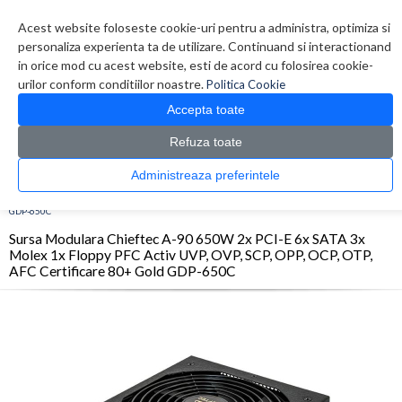
Contul meu
Creare cont
Wish List (0)
Contact
Acest website foloseste cookie-uri pentru a administra, optimiza si
personaliza experienta ta de utilizare. Continuand si interactionand
in orice mod cu acest website, esti de acord cu folosirea cookie-
urilor conform conditiilor noastre.
Politica Cookie
Accepta toate
Refuza toate
CATALOG PRODUSE
0 produs(e)
Administreaza preferintele
>
>
>
Prima Pagina
Componente PC
Surse
Sursa Modulara Chieftec A-90 650W 2x PCI-
E 6x SATA 3x Molex 1x Floppy PFC Activ UVP, OVP, SCP, OPP, OCP, OTP, AFC Certificare 80+ Gold
GDP-650C
Sursa Modulara Chieftec A-90 650W 2x PCI-E 6x SATA 3x
Molex 1x Floppy PFC Activ UVP, OVP, SCP, OPP, OCP, OTP,
AFC Certificare 80+ Gold GDP-650C