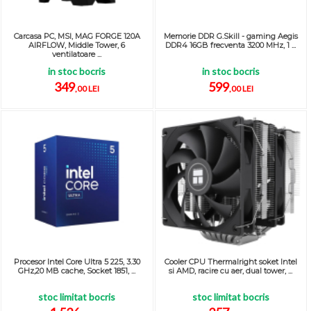
Carcasa PC, MSI, MAG FORGE 120A
Memorie DDR G.Skill - gaming Aegis
AIRFLOW, Middle Tower, 6
DDR4 16GB frecventa 3200 MHz, 1 ...
ventilatoare ...
in stoc bocris
in stoc bocris
349
599
,00 LEI
,00 LEI
Procesor Intel Core Ultra 5 225, 3.30
Cooler CPU Thermalright soket Intel
GHz,20 MB cache, Socket 1851, ...
si AMD, racire cu aer, dual tower, ...
stoc limitat bocris
stoc limitat bocris