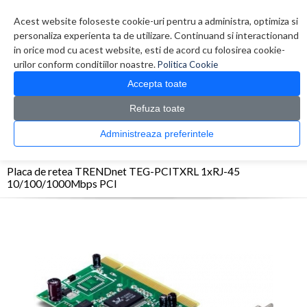
Contul meu
Creare cont
Wish List (0)
Contact
Acest website foloseste cookie-uri pentru a administra, optimiza si
personaliza experienta ta de utilizare. Continuand si interactionand
in orice mod cu acest website, esti de acord cu folosirea cookie-
urilor conform conditiilor noastre.
Politica Cookie
Accepta toate
Refuza toate
CATALOG PRODUSE
0 produs(e)
Administreaza preferintele
>
>
>
Prima Pagina
Retelistica
Placi retea
Placa de retea TRENDnet TEG-PCITXRL
1xRJ-45 10/100/1000Mbps PCI
Placa de retea TRENDnet TEG-PCITXRL 1xRJ-45
10/100/1000Mbps PCI