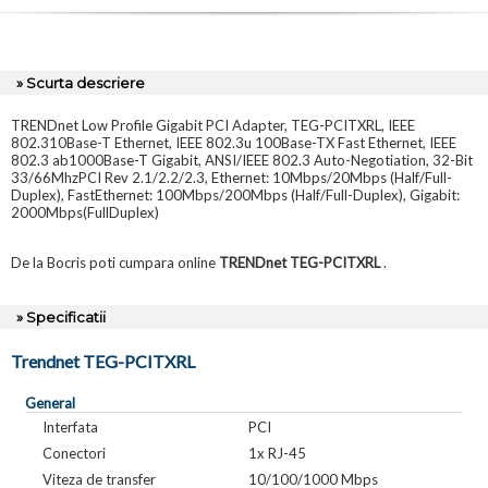
» Scurta descriere
TRENDnet Low Profile Gigabit PCI Adapter, TEG-PCITXRL, IEEE
802.310Base-T Ethernet, IEEE 802.3u 100Base-TX Fast Ethernet, IEEE
802.3 ab1000Base-T Gigabit, ANSI/IEEE 802.3 Auto-Negotiation, 32-Bit
33/66MhzPCI Rev 2.1/2.2/2.3, Ethernet: 10Mbps/20Mbps (Half/Full-
Duplex), FastEthernet: 100Mbps/200Mbps (Half/Full-Duplex), Gigabit:
2000Mbps(FullDuplex)
De la Bocris poti cumpara online
TRENDnet TEG-PCITXRL
.
» Specificatii
Trendnet TEG-PCITXRL
General
Interfata
PCI
Conectori
1x RJ-45
Viteza de transfer
10/100/1000 Mbps