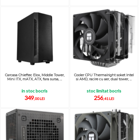
Carcasa Chieftec Elox, Middle Tower,
Cooler CPU Thermalright soket Intel
Mini ITX, mATX, ATX, fara sursa, ...
si AMD, racire cu aer, dual tower, ...
in stoc bocris
stoc limitat bocris
349
256
,00 LEI
,41 LEI