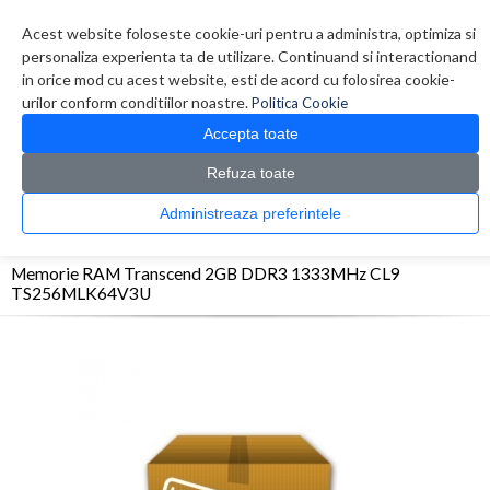
Contul meu
Creare cont
Wish List (0)
Contact
Acest website foloseste cookie-uri pentru a administra, optimiza si
personaliza experienta ta de utilizare. Continuand si interactionand
in orice mod cu acest website, esti de acord cu folosirea cookie-
urilor conform conditiilor noastre.
Politica Cookie
Accepta toate
Refuza toate
CATALOG PRODUSE
0 produs(e)
Administreaza preferintele
>
>
>
Prima Pagina
Componente PC
Memorii
Memorie RAM Transcend 2GB DDR3
1333MHz CL9 TS256MLK64V3U
Memorie RAM Transcend 2GB DDR3 1333MHz CL9
TS256MLK64V3U