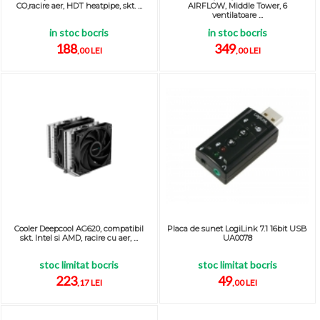
CO,racire aer, HDT heatpipe, skt. ...
AIRFLOW, Middle Tower, 6
ventilatoare ...
in stoc bocris
in stoc bocris
188
349
,00 LEI
,00 LEI
Cooler Deepcool AG620, compatibil
Placa de sunet LogiLink 7.1 16bit USB
skt. Intel si AMD, racire cu aer, ...
UA0078
stoc limitat bocris
stoc limitat bocris
223
49
,17 LEI
,00 LEI