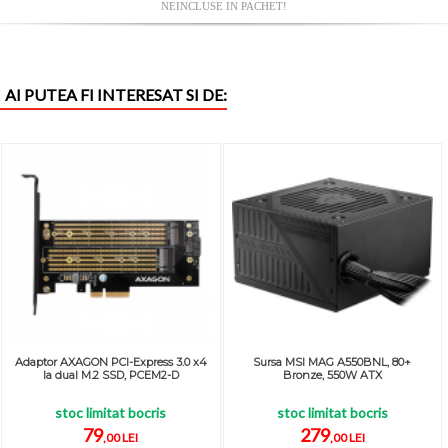
NEINCLUSE IN PACHET!
AI PUTEA FI INTERESAT SI DE:
Adaptor AXAGON PCI-Express 3.0 x4
Sursa MSI MAG A550BNL, 80+
la dual M.2 SSD, PCEM2-D
Bronze, 550W ATX
stoc limitat bocris
stoc limitat bocris
79
279
,00 LEI
,00 LEI