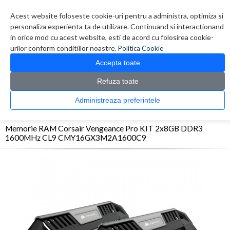
Contul meu
Creare cont
Wish List (0)
Contact
Acest website foloseste cookie-uri pentru a administra, optimiza si
personaliza experienta ta de utilizare. Continuand si interactionand
in orice mod cu acest website, esti de acord cu folosirea cookie-
urilor conform conditiilor noastre.
Politica Cookie
Accepta toate
Refuza toate
CATALOG PRODUSE
0 produs(e)
Administreaza preferintele
>
>
>
Prima Pagina
Componente PC
Memorii
Memorie RAM Corsair Vengeance Pro
KIT 2x8GB DDR3 1600MHz CL9 CMY16GX3M2A1600C9
Memorie RAM Corsair Vengeance Pro KIT 2x8GB DDR3
1600MHz CL9 CMY16GX3M2A1600C9