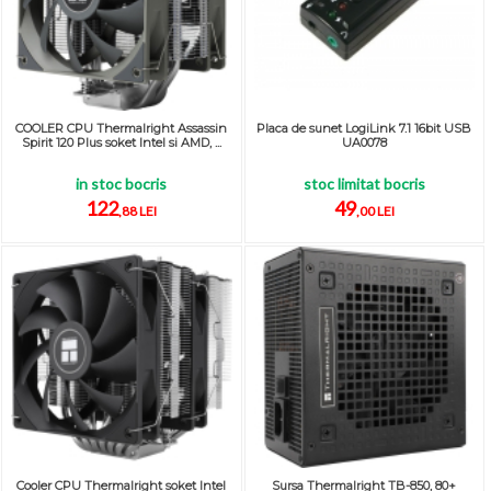
COOLER CPU Thermalright Assassin
Placa de sunet LogiLink 7.1 16bit USB
Spirit 120 Plus soket Intel si AMD, ...
UA0078
in stoc bocris
stoc limitat bocris
122
49
,88 LEI
,00 LEI
Cooler CPU Thermalright soket Intel
Sursa Thermalright TB-850, 80+