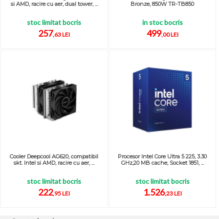
si AMD, racire cu aer, dual tower, ...
Bronze, 850W TR-TB850
stoc limitat bocris
in stoc bocris
257
499
,63 LEI
,00 LEI
Cooler Deepcool AG620, compatibil
Procesor Intel Core Ultra 5 225, 3.30
skt. Intel si AMD, racire cu aer, ...
GHz,20 MB cache, Socket 1851, ...
stoc limitat bocris
stoc limitat bocris
222
1.526
,95 LEI
,23 LEI