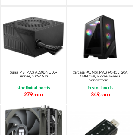
Sursa MSI MAG A550BNL, 80+
Carcasa PC, MSI, MAG FORGE 120A
Bronze, 550W ATX
AIRFLOW, Middle Tower, 6
ventilatoare ...
stoc limitat bocris
in stoc bocris
279
349
,00 LEI
,00 LEI