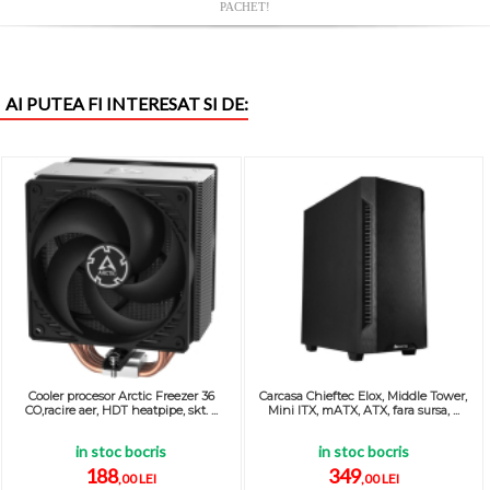
PACHET!
AI PUTEA FI INTERESAT SI DE:
Cooler procesor Arctic Freezer 36
Carcasa Chieftec Elox, Middle Tower,
CO,racire aer, HDT heatpipe, skt. ...
Mini ITX, mATX, ATX, fara sursa, ...
in stoc bocris
in stoc bocris
188
349
,00 LEI
,00 LEI