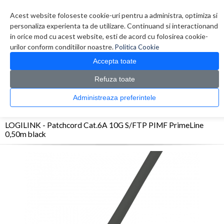
Contul meu
Creare cont
Wish List (0)
Contact
Acest website foloseste cookie-uri pentru a administra, optimiza si
personaliza experienta ta de utilizare. Continuand si interactionand
in orice mod cu acest website, esti de acord cu folosirea cookie-
urilor conform conditiilor noastre.
Politica Cookie
Accepta toate
Refuza toate
CATALOG PRODUSE
0 produs(e)
Administreaza preferintele
>
>
>
Prima Pagina
Retelistica
Cabluri
LOGILINK - Patchcord Cat.6A 10G S/FTP PIMF
PrimeLine 0,50m black
LOGILINK - Patchcord Cat.6A 10G S/FTP PIMF PrimeLine
0,50m black