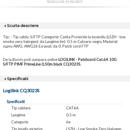
NEINCLUSE IN PACHET!
» Scurta descriere
Tip: - Tip cablu: S/FTP Categorie: Cat6a Protectie la incendiu (LSZH - low
smoke zero halogen): da Lungime (m): 0.5 m Culoare: negru Material:
cupru AWG: AWG26 Ecranat: da 0: Patch cord FTP
De la Bocris poti cumpara online
LOGILINK - Patchcord Cat.6A 10G
S/FTP PIMF PrimeLine 0,50m black CQ3023S
.
» Specificatii
Logilink CQ3023S
Specificatii
Tip cablare
CAT6A
Lungime
0.5 m
Categorie
6e
Tip invelis exterior
LSZH - Low Smoke Zero Halogen